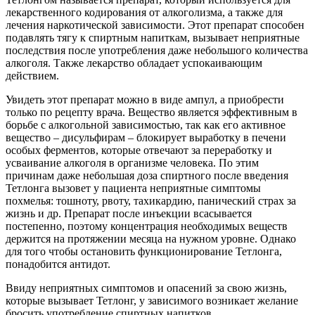
лекарственного кодирования от алкоголизма, а также для
лечения наркотической зависимости. Этот препарат способен
подавлять тягу к спиртным напиткам, вызывает неприятные
последствия после употребления даже небольшого количества
алкоголя. Также лекарство обладает успокаивающим
действием.
Увидеть этот препарат можно в виде ампул, а приобрести
только по рецепту врача. Вещество является эффективным в
борьбе с алкогольной зависимостью, так как его активное
вещество – дисульфирам – блокирует выработку в печени
особых ферментов, которые отвечают за переработку и
усваивание алкоголя в организме человека. По этим
причинам даже небольшая доза спиртного после введения
Тетлонга вызовет у пациента неприятные симптомы
похмелья: тошноту, рвоту, тахикардию, панический страх за
жизнь и др. Препарат после инъекции всасывается
постепенно, поэтому концентрация необходимых веществ
держится на протяжении месяца на нужном уровне. Однако
для того чтобы остановить функционирование Тетлонга,
понадобится антидот.
Ввиду неприятных симптомов и опасений за свою жизнь,
которые вызывает Тетлонг, у зависимого возникает желание
бросить употребление спиртных напитков.