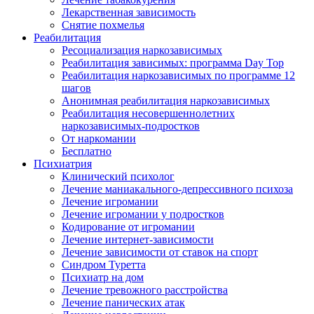
Лекарственная зависимость
Снятие похмелья
Реабилитация
Ресоциализация наркозависимых
Реабилитация зависимых: программа Day Top
Реабилитация наркозависимых по программе 12
шагов
Анонимная реабилитация наркозависимых
Реабилитация несовершеннолетних
наркозависимых-подростков
От наркомании
Бесплатно
Психиатрия
Клинический психолог
Лечение маниакального-депрессивного психоза
Лечение игромании
Лечение игромании у подростков
Кодирование от игромании
Лечение интернет-зависимости
Лечение зависимости от ставок на спорт
Синдром Туретта
Психиатр на дом
Лечение тревожного расстройства
Лечение панических атак