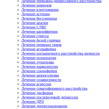
Лечение тревожно-депрессивного расстройства
Лечение неврозов
Лечение клептомании
Лечение астении
Лечение бессонницы
Лечение апатии
Лечение СДВГ
Лечение шизофрении
Лечение стресса
Лечение белой горячки
Лечение нервных тиков
Лечение агорафобии
Лечение пограничного расстройства личности
Лечение психопатии
Лечение лунатизма
Лечение нарколепсии
Лечение социофобии
Лечение шопоголизма
Лечение созависимости
Лечение агрессии
Лечение соматоформного расстройства
Лечение дисфории
Лечение послеродовой депрессии
Лечение ДРЛ
Лечение деперсонализации