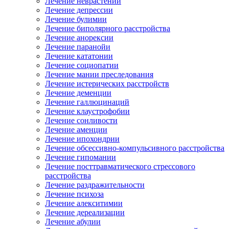
Лечение неврастении
Лечение депрессии
Лечение булимии
Лечение биполярного расстройства
Лечение анорексии
Лечение паранойи
Лечение кататонии
Лечение социопатии
Лечение мании преследования
Лечение истерических расстройств
Лечение деменции
Лечение галлюцинаций
Лечение клаустрофобии
Лечение сонливости
Лечение аменции
Лечение ипохондрии
Лечение обсессивно-компульсивного расстройства
Лечение гипомании
Лечение посттравматического стрессового
расстройства
Лечение раздражительности
Лечение психоза
Лечение алекситимии
Лечение дереализации
Лечение абулии