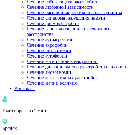
Лечение избегающего расстройства
Лечение любовной зависимости
Лечение пассивно-агрессивного расстройства
Лечение синдрома нарушения памяти
Лечение дисморфофобии
Лечение генерализованного тревожного
расстройства
Лечение аутоагрессии
Лечение акрофобии
Лечение циклотимии
Лечение аутофобии
Лечение когнитивных нарушений
Лечение диссоциального расстройства личности
Лечение анозогнозии
Лечение аффективных расстройств
Лечение мании величия
Контакты
Выезд врача за 2 мин
Брянск