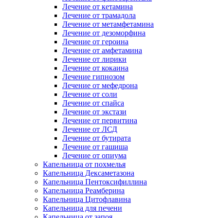
Лечение от кетамина
Лечение от трамадола
Лечение от метамфетамина
Лечение от дезоморфина
Лечение от героина
Лечение от амфетамина
Лечение от лирики
Лечение от кокаина
Лечение гипнозом
Лечение от мефедрона
Лечение от соли
Лечение от спайса
Лечение от экстази
Лечение от первитина
Лечение от ЛСД
Лечение от бутирата
Лечение от гашиша
Лечение от опиума
Капельница от похмелья
Капельница Дексаметазона
Капельница Пентоксифиллина
Капельница Реамберина
Капельница Цитофлавина
Капельница для печени
Капельница от запоя