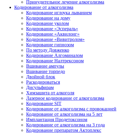
Принудительное лечение алкоголизма
Кодирование от алкоголизма
Кодирование иглоука лыванием
Кодирование на дому
Кодирование уколом
Кодирование «Эспераль»
Кодирование «Аквилонг»
Кодирование «Вивитролом»
Кодирование гипнозом
По методу Довженко
Кодирование Алгоминалом
Кодирование Налтрексоном
Вшивание ампулы
Вшивание торпедо
Двойной блок
Раскодироваться
Дисульфирам
Химзащита от алкоголя
Лазерное кодирование от алкоголизма
Кодирование SIT
Кодирование от алкоголизма с провокацией
Кодирование от алкоголизма на 5 лет
Имплантация Продетоксоном
Кодирование от алкоголизма на 3 года
Кодирование препаратом Актоплекс