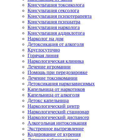
Консультация токсиколога
Консультация сексолога
Консультация психотерапевта
Консультация психиатра
Консультация нарколога
Консультация аддиклотога
Нарколог на дом
Детоксикация от алкоголя
Круглосуточно
Горячая линия
Наркологическая клиника
Лечение игромании
Помощь при передозировке
Лечение токсикомании
Детоксикация наркозависимых
Капельница от наркотиков
Капельница от алкоголя
Детокс капельница
Наркологический центр
Наркологический стационар
Наркологический диспансер
Алкогольная интоксикация
Экстренное вытрезвление
Кодирование от курения
Лечение табакокурения