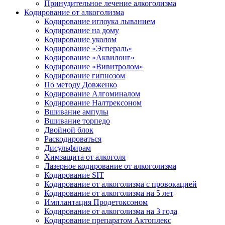
Принудительное лечение алкоголизма
Кодирование от алкоголизма
Кодирование иглоука лыванием
Кодирование на дому
Кодирование уколом
Кодирование «Эспераль»
Кодирование «Аквилонг»
Кодирование «Вивитролом»
Кодирование гипнозом
По методу Довженко
Кодирование Алгоминалом
Кодирование Налтрексоном
Вшивание ампулы
Вшивание торпедо
Двойной блок
Раскодироваться
Дисульфирам
Химзащита от алкоголя
Лазерное кодирование от алкоголизма
Кодирование SIT
Кодирование от алкоголизма с провокацией
Кодирование от алкоголизма на 5 лет
Имплантация Продетоксоном
Кодирование от алкоголизма на 3 года
Кодирование препаратом Актоплекс