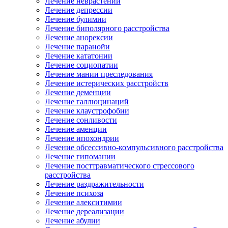
Лечение неврастении
Лечение депрессии
Лечение булимии
Лечение биполярного расстройства
Лечение анорексии
Лечение паранойи
Лечение кататонии
Лечение социопатии
Лечение мании преследования
Лечение истерических расстройств
Лечение деменции
Лечение галлюцинаций
Лечение клаустрофобии
Лечение сонливости
Лечение аменции
Лечение ипохондрии
Лечение обсессивно-компульсивного расстройства
Лечение гипомании
Лечение посттравматического стрессового
расстройства
Лечение раздражительности
Лечение психоза
Лечение алекситимии
Лечение дереализации
Лечение абулии