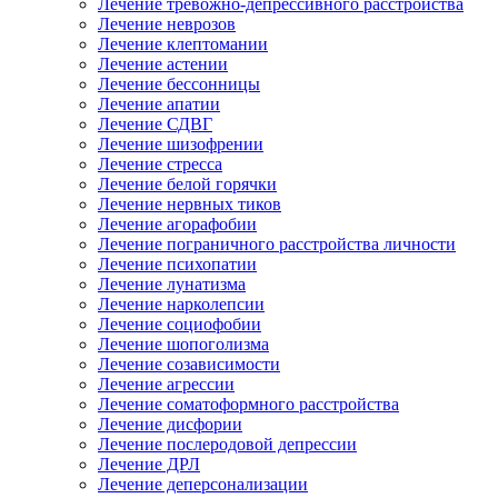
Лечение тревожно-депрессивного расстройства
Лечение неврозов
Лечение клептомании
Лечение астении
Лечение бессонницы
Лечение апатии
Лечение СДВГ
Лечение шизофрении
Лечение стресса
Лечение белой горячки
Лечение нервных тиков
Лечение агорафобии
Лечение пограничного расстройства личности
Лечение психопатии
Лечение лунатизма
Лечение нарколепсии
Лечение социофобии
Лечение шопоголизма
Лечение созависимости
Лечение агрессии
Лечение соматоформного расстройства
Лечение дисфории
Лечение послеродовой депрессии
Лечение ДРЛ
Лечение деперсонализации