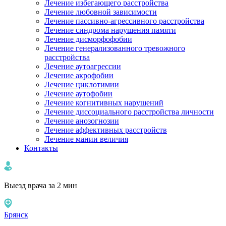
Лечение избегающего расстройства
Лечение любовной зависимости
Лечение пассивно-агрессивного расстройства
Лечение синдрома нарушения памяти
Лечение дисморфофобии
Лечение генерализованного тревожного
расстройства
Лечение аутоагрессии
Лечение акрофобии
Лечение циклотимии
Лечение аутофобии
Лечение когнитивных нарушений
Лечение диссоциального расстройства личности
Лечение анозогнозии
Лечение аффективных расстройств
Лечение мании величия
Контакты
Выезд врача за 2 мин
Брянск