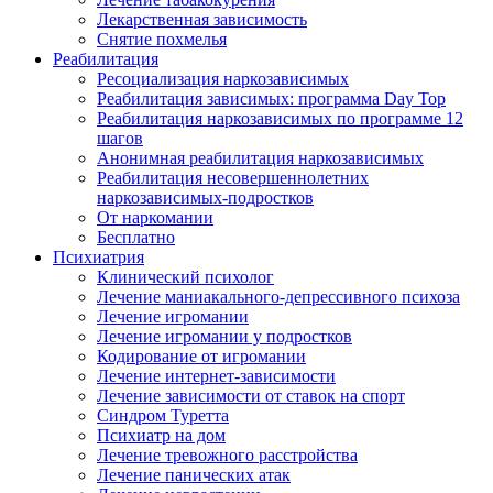
Лекарственная зависимость
Снятие похмелья
Реабилитация
Ресоциализация наркозависимых
Реабилитация зависимых: программа Day Top
Реабилитация наркозависимых по программе 12
шагов
Анонимная реабилитация наркозависимых
Реабилитация несовершеннолетних
наркозависимых-подростков
От наркомании
Бесплатно
Психиатрия
Клинический психолог
Лечение маниакального-депрессивного психоза
Лечение игромании
Лечение игромании у подростков
Кодирование от игромании
Лечение интернет-зависимости
Лечение зависимости от ставок на спорт
Синдром Туретта
Психиатр на дом
Лечение тревожного расстройства
Лечение панических атак