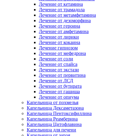
Лечение от кетамина
Лечение от трамадола
Лечение от метамфетамина
Лечение от дезоморфина
Лечение от героина
Лечение от амфетамина
Лечение от лирики
Лечение от кокаина
Лечение гипнозом
Лечение от мефедрона
Лечение от соли
Лечение от спайса
Лечение от экстази
Лечение от первитина
Лечение от ЛСД
Лечение от бутирата
Лечение от гашиша
Лечение от опиума
Капельница от похмелья
Капельница Дексаметазона
Капельница Пентоксифиллина
Капельница Реамберина
Капельница Цитофлавина
Капельница для печени
Капельница от запоя