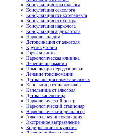
Консультация токсиколога
Консультация сексолога
Консультация психотерапевта
Консультация психиатра
Консультация нарколога
Консультация аддиклотога
Нарколог на дом
Детоксикация от алкоголя
Круглосуточно
Горячая линия
Наркологическая клиника
Лечение игромании
Помощь при передозировке
Лечение токсикомании
Детоксикация наркозависимых
Капельница от наркотиков
Капельница от алкоголя
Детокс капельница
Наркологический центр
Наркологический стационар
Наркологический диспансер
Алкогольная интоксикация
Экстренное вытрезвление
Кодирование от курения
Лечение табакокурения