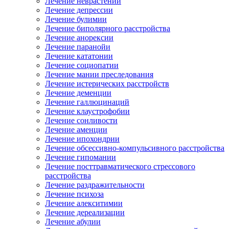
Лечение неврастении
Лечение депрессии
Лечение булимии
Лечение биполярного расстройства
Лечение анорексии
Лечение паранойи
Лечение кататонии
Лечение социопатии
Лечение мании преследования
Лечение истерических расстройств
Лечение деменции
Лечение галлюцинаций
Лечение клаустрофобии
Лечение сонливости
Лечение аменции
Лечение ипохондрии
Лечение обсессивно-компульсивного расстройства
Лечение гипомании
Лечение посттравматического стрессового
расстройства
Лечение раздражительности
Лечение психоза
Лечение алекситимии
Лечение дереализации
Лечение абулии