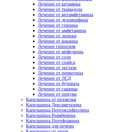
Лечение от кетамина
Лечение от трамадола
Лечение от метамфетамина
Лечение от дезоморфина
Лечение от героина
Лечение от амфетамина
Лечение от лирики
Лечение от кокаина
Лечение гипнозом
Лечение от мефедрона
Лечение от соли
Лечение от спайса
Лечение от экстази
Лечение от первитина
Лечение от ЛСД
Лечение от бутирата
Лечение от гашиша
Лечение от опиума
Капельница от похмелья
Капельница Дексаметазона
Капельница Пентоксифиллина
Капельница Реамберина
Капельница Цитофлавина
Капельница для печени
Капельница от запоя