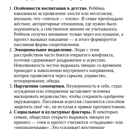
Особенности воспитания в детстве.
Ребёнка
наказывали за проявление злости или несогласия,
внушали, что «злиться — плохо». В семье преобладали
жёсткие, авторитарные отношения, где нужно было
подчиняться, а собственное мнение не учитывалось.
Ребёнок получал внимание только через послушание, а
протест вызывал наказание — в итоге формируется
пассивная форма сопротивления.
Эмоциональное подавление.
Люди с этим
расстройством часто боятся открытого конфликта,
поэтому сдерживают раздражение и агрессию.
Невозможность честно выражать эмоции со временем
приводит к накоплению внутреннего напряжения,
которое проявляется через сарказм, упрямство,
игнорирование, обиды.
Нарушения самооценки.
Неуверенность в себе, страх
осуждения или отвержения заставляют человека
маскировать недовольство, чтобы сохранить одобрение
окружающих. Пассивная агрессия становится способом
защитить своё «я», не вступая в прямое противостояние.
Социальные и культурные факторы.
В некоторых
семьях, обществах открыто выражать эмоции не
принято — гнев и протест считаются «стыдными» или
«неприличными». Это усиливает внутренние