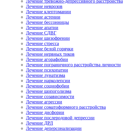
Лечение тревожно-депрессивного расстройства
Лечение неврозов
Лечение клептомании
Лечение астении
Лечение бессонницы
Лечение апатии
Лечение СДВГ
Лечение шизофрении
Лечение стресса
Лечение белой горячки
Лечение нервных тиков
Лечение агорафобии
Лечение пограничного расстройства личности
Лечение психопатии
Лечение лунатизма
Лечение нарколепсии
Лечение социофобии
Лечение шопоголизма
Лечение созависимости
Лечение агрессии
Лечение соматоформного расстройства
Лечение дисфории
Лечение послеродовой депрессии
Лечение ДРЛ
Лечение деперсонализации