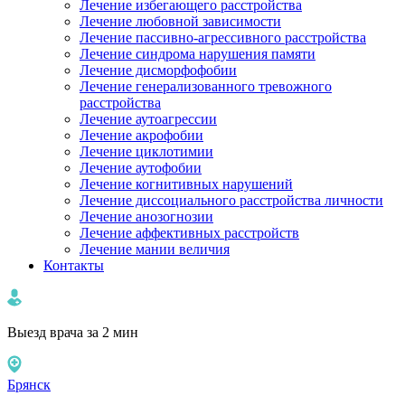
Лечение избегающего расстройства
Лечение любовной зависимости
Лечение пассивно-агрессивного расстройства
Лечение синдрома нарушения памяти
Лечение дисморфофобии
Лечение генерализованного тревожного
расстройства
Лечение аутоагрессии
Лечение акрофобии
Лечение циклотимии
Лечение аутофобии
Лечение когнитивных нарушений
Лечение диссоциального расстройства личности
Лечение анозогнозии
Лечение аффективных расстройств
Лечение мании величия
Контакты
Выезд врача за 2 мин
Брянск