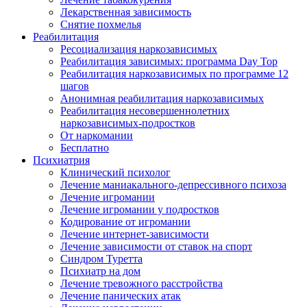
Лекарственная зависимость
Снятие похмелья
Реабилитация
Ресоциализация наркозависимых
Реабилитация зависимых: программа Day Top
Реабилитация наркозависимых по программе 12
шагов
Анонимная реабилитация наркозависимых
Реабилитация несовершеннолетних
наркозависимых-подростков
От наркомании
Бесплатно
Психиатрия
Клинический психолог
Лечение маниакального-депрессивного психоза
Лечение игромании
Лечение игромании у подростков
Кодирование от игромании
Лечение интернет-зависимости
Лечение зависимости от ставок на спорт
Синдром Туретта
Психиатр на дом
Лечение тревожного расстройства
Лечение панических атак