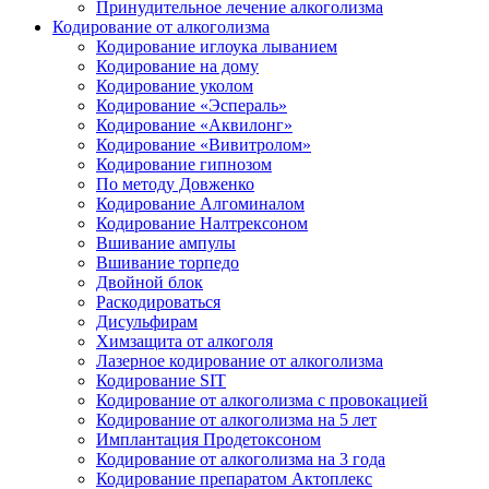
Принудительное лечение алкоголизма
Кодирование от алкоголизма
Кодирование иглоука лыванием
Кодирование на дому
Кодирование уколом
Кодирование «Эспераль»
Кодирование «Аквилонг»
Кодирование «Вивитролом»
Кодирование гипнозом
По методу Довженко
Кодирование Алгоминалом
Кодирование Налтрексоном
Вшивание ампулы
Вшивание торпедо
Двойной блок
Раскодироваться
Дисульфирам
Химзащита от алкоголя
Лазерное кодирование от алкоголизма
Кодирование SIT
Кодирование от алкоголизма с провокацией
Кодирование от алкоголизма на 5 лет
Имплантация Продетоксоном
Кодирование от алкоголизма на 3 года
Кодирование препаратом Актоплекс