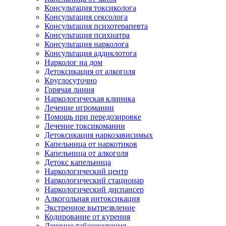
Консультация токсиколога
Консультация сексолога
Консультация психотерапевта
Консультация психиатра
Консультация нарколога
Консультация аддиклотога
Нарколог на дом
Детоксикация от алкоголя
Круглосуточно
Горячая линия
Наркологическая клиника
Лечение игромании
Помощь при передозировке
Лечение токсикомании
Детоксикация наркозависимых
Капельница от наркотиков
Капельница от алкоголя
Детокс капельница
Наркологический центр
Наркологический стационар
Наркологический диспансер
Алкогольная интоксикация
Экстренное вытрезвление
Кодирование от курения
Лечение табакокурения