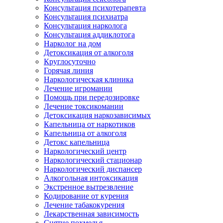
Консультация психотерапевта
Консультация психиатра
Консультация нарколога
Консультация аддиклотога
Нарколог на дом
Детоксикация от алкоголя
Круглосуточно
Горячая линия
Наркологическая клиника
Лечение игромании
Помощь при передозировке
Лечение токсикомании
Детоксикация наркозависимых
Капельница от наркотиков
Капельница от алкоголя
Детокс капельница
Наркологический центр
Наркологический стационар
Наркологический диспансер
Алкогольная интоксикация
Экстренное вытрезвление
Кодирование от курения
Лечение табакокурения
Лекарственная зависимость
Снятие похмелья