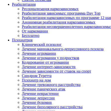
Реабилитация
Ресоциализация наркозависимых
Реабилитация зависимых: программа Day Top
Реабилитация наркозависимых по программе 12 ша
Анонимная реабилитация наркозависимых
Реабилитация несовершеннолетних наркозависимы
От наркомании
Бесплатно
Психиатрия
Клинический психолог
Лечение маниакального-депрессивного психоза
Лечение игромании
Лечение игромании у подростков
Кодирование от игромании
Лечение интернет-зависимости
Лечение зависимости от ставок на спорт
Синдром Туретта
Психиатр на дом
Лечение тревожного расстройства
Лечение панических атак
Лечение неврастении
Лечение депрессии
Лечение булимии
Лечение биполярного расстройства