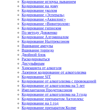
Кодирование иглоука лыванием
Кодирование на дому
Кодирование уколом
Кодирование «Эспераль»
Кодирование «Аквилонг»
Кодирование «Вивитролом»
Кодирование гипнозом
По методу Довженко
Кодирование Алгоминалом
Кодирование Налтрексоном
Вшивание ампулы
Вшивание торпедо
Двойной блок
Раскодироваться
Дисульфирам
Химзащита от алкоголя
Лазерное кодирование от алкоголизма
Кодирование SIT
Кодирование от алкоголизма с провокацией
Кодирование от алкоголизма на 5 лет
Имплантация Продетоксоном
Кодирование от алкоголизма на 3 года
Кодирование препаратом Актоплекс
Кодирование на 1 год
Кодирование препаратом Колме