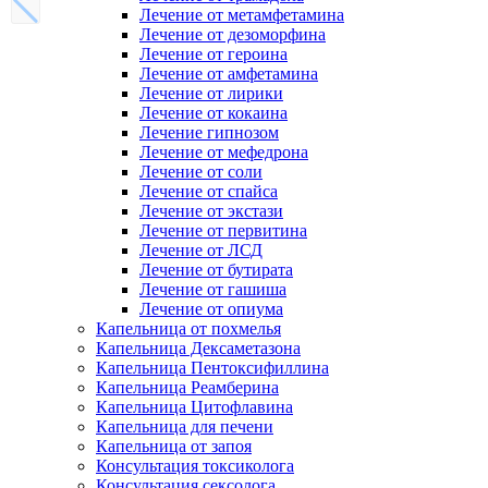
Лечение от метамфетамина
Лечение от дезоморфина
Лечение от героина
Лечение от амфетамина
Лечение от лирики
Лечение от кокаина
Лечение гипнозом
Лечение от мефедрона
Лечение от соли
Лечение от спайса
Лечение от экстази
Лечение от первитина
Лечение от ЛСД
Лечение от бутирата
Лечение от гашиша
Лечение от опиума
Капельница от похмелья
Капельница Дексаметазона
Капельница Пентоксифиллина
Капельница Реамберина
Капельница Цитофлавина
Капельница для печени
Капельница от запоя
Консультация токсиколога
Консультация сексолога