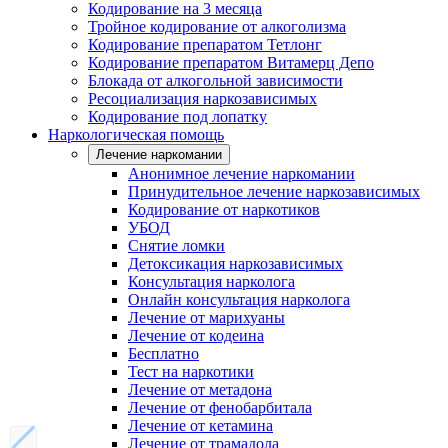
Кодирование на 3 месяца
Тройное кодирование от алкоголизма
Кодирование препаратом Тетлонг
Кодирование препаратом Витамерц Депо
Блокада от алкогольной зависимости
Ресоциализация наркозависимых
Кодирование под лопатку
Наркологическая помощь
Лечение наркомании
Анонимное лечение наркомании
Принудительное лечение наркозависимых
Кодирование от наркотиков
УБОД
Снятие ломки
Детоксикация наркозависимых
Консультация нарколога
Онлайн консультация нарколога
Лечение от марихуаны
Лечение от кодеина
Бесплатно
Тест на наркотики
Лечение от метадона
Лечение от фенобарбитала
Лечение от кетамина
Лечение от трамадола