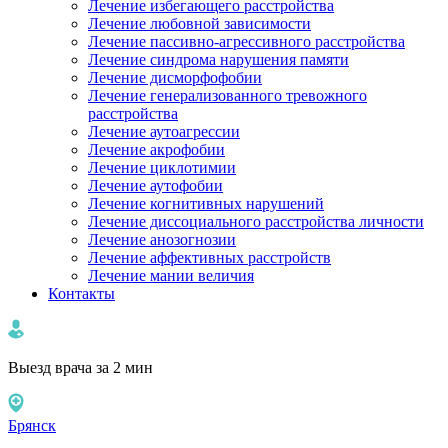
Лечение избегающего расстройства
Лечение любовной зависимости
Лечение пассивно-агрессивного расстройства
Лечение синдрома нарушения памяти
Лечение дисморфофобии
Лечение генерализованного тревожного
расстройства
Лечение аутоагрессии
Лечение акрофобии
Лечение циклотимии
Лечение аутофобии
Лечение когнитивных нарушений
Лечение диссоциального расстройства личности
Лечение анозогнозии
Лечение аффективных расстройств
Лечение мании величия
Контакты
Выезд врача за 2 мин
Брянск