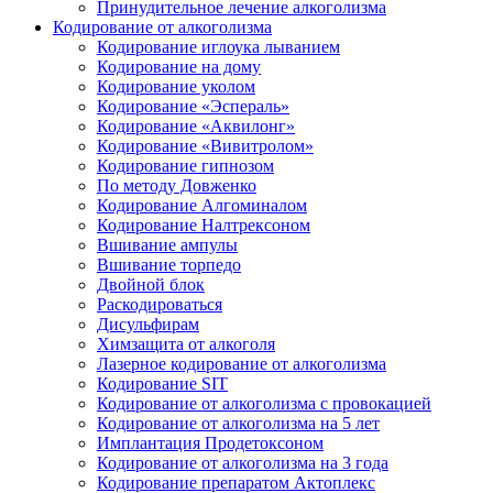
Принудительное лечение алкоголизма
Кодирование от алкоголизма
Кодирование иглоука лыванием
Кодирование на дому
Кодирование уколом
Кодирование «Эспераль»
Кодирование «Аквилонг»
Кодирование «Вивитролом»
Кодирование гипнозом
По методу Довженко
Кодирование Алгоминалом
Кодирование Налтрексоном
Вшивание ампулы
Вшивание торпедо
Двойной блок
Раскодироваться
Дисульфирам
Химзащита от алкоголя
Лазерное кодирование от алкоголизма
Кодирование SIT
Кодирование от алкоголизма с провокацией
Кодирование от алкоголизма на 5 лет
Имплантация Продетоксоном
Кодирование от алкоголизма на 3 года
Кодирование препаратом Актоплекс