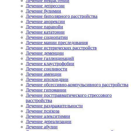
Лечение неврастении
Лечение депрессии
Лечение булимии
Лечение биполярного расстройства
Лечение анорексии
Лечение паранойи
Лечение кататонии
Лечение социопатии
Лечение мании преследования
Лечение истерических расстройств
Лечение деменции
Лечение галлюцинаций
Лечение клаустрофобии
Лечение сонливости
Лечение аменции
Лечение ипохондрии
Лечение обсессивно-компульсивного расстройства
Лечение гипомании
Лечение посттравматического стрессового
расстройства
Лечение раздражительности
Лечение психоза
Лечение алекситимии
Лечение дереализации
Лечение абулии