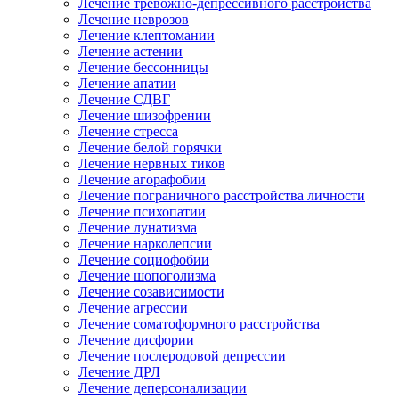
Лечение тревожно-депрессивного расстройства
Лечение неврозов
Лечение клептомании
Лечение астении
Лечение бессонницы
Лечение апатии
Лечение СДВГ
Лечение шизофрении
Лечение стресса
Лечение белой горячки
Лечение нервных тиков
Лечение агорафобии
Лечение пограничного расстройства личности
Лечение психопатии
Лечение лунатизма
Лечение нарколепсии
Лечение социофобии
Лечение шопоголизма
Лечение созависимости
Лечение агрессии
Лечение соматоформного расстройства
Лечение дисфории
Лечение послеродовой депрессии
Лечение ДРЛ
Лечение деперсонализации