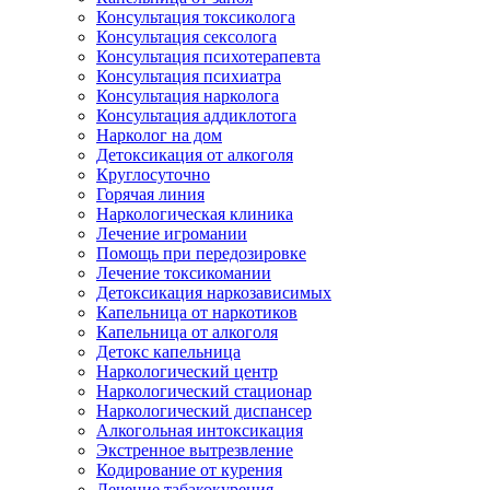
Консультация токсиколога
Консультация сексолога
Консультация психотерапевта
Консультация психиатра
Консультация нарколога
Консультация аддиклотога
Нарколог на дом
Детоксикация от алкоголя
Круглосуточно
Горячая линия
Наркологическая клиника
Лечение игромании
Помощь при передозировке
Лечение токсикомании
Детоксикация наркозависимых
Капельница от наркотиков
Капельница от алкоголя
Детокс капельница
Наркологический центр
Наркологический стационар
Наркологический диспансер
Алкогольная интоксикация
Экстренное вытрезвление
Кодирование от курения
Лечение табакокурения