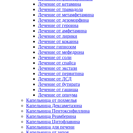
Лечение от кетамина
Лечение от трамадола
Лечение от метамфетамина
Лечение от дезоморфина
Лечение от героина
Лечение от амфетамина
Лечение от лирики
Лечение от кокаина
Лечение гипнозом
Лечение от мефедрона
Лечение от соли
Лечение от спайса
Лечение от экстази
Лечение от первитина
Лечение от ЛСД
Лечение от бутирата
Лечение от гашиша
Лечение от опиума
Капельница от похмелья
Капельница Дексаметазона
Капельница Пентоксифиллина
Капельница Реамберина
Капельница Цитофлавина
Капельница для печени
Капельница от запоя