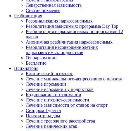
Лекарственная зависимость
Снятие похмелья
Реабилитация
Ресоциализация наркозависимых
Реабилитация зависимых: программа Day Top
Реабилитация наркозависимых по программе 12
шагов
Анонимная реабилитация наркозависимых
Реабилитация несовершеннолетних
наркозависимых-подростков
От наркомании
Бесплатно
Психиатрия
Клинический психолог
Лечение маниакального-депрессивного психоза
Лечение игромании
Лечение игромании у подростков
Кодирование от игромании
Лечение интернет-зависимости
Лечение зависимости от ставок на спорт
Синдром Туретта
Психиатр на дом
Лечение тревожного расстройства
Лечение панических атак