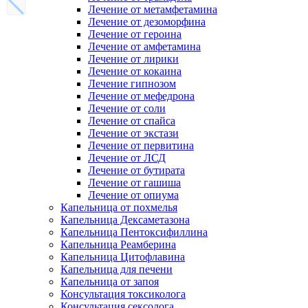
Лечение от метамфетамина
Лечение от дезоморфина
Лечение от героина
Лечение от амфетамина
Лечение от лирики
Лечение от кокаина
Лечение гипнозом
Лечение от мефедрона
Лечение от соли
Лечение от спайса
Лечение от экстази
Лечение от первитина
Лечение от ЛСД
Лечение от бутирата
Лечение от гашиша
Лечение от опиума
Капельница от похмелья
Капельница Дексаметазона
Капельница Пентоксифиллина
Капельница Реамберина
Капельница Цитофлавина
Капельница для печени
Капельница от запоя
Консультация токсиколога
Консультация сексолога