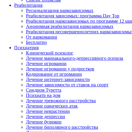
Реабилитация
Ресоциализация наркозависимых
Реабилитация зависимых: программа Day Top
Реабилитация наркозависимых по программе 12 ша
Анонимная реабилитация наркозависимых
Реабилитация несовершеннолетних наркозависимы
От наркомании
Бесплатно
Психиатрия
Клинический психолог
Лечение маниакального-депрессивного психоза
Лечение игромании
Лечение игромании у подростков
Кодирование от игромании
Лечение интернет-зависимости
Лечение зависимости от ставок на спорт
Синдром Туретта
Психиатр на дом
Лечение тревожного расстройства
Лечение панических атак
Лечение неврастении
Лечение депрессии
Лечение булимии
Лечение биполярного расстройства