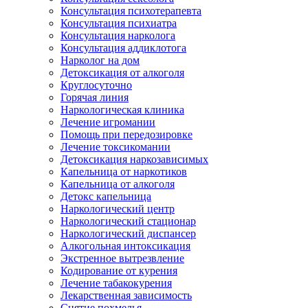
Консультация психотерапевта
Консультация психиатра
Консультация нарколога
Консультация аддиклотога
Нарколог на дом
Детоксикация от алкоголя
Круглосуточно
Горячая линия
Наркологическая клиника
Лечение игромании
Помощь при передозировке
Лечение токсикомании
Детоксикация наркозависимых
Капельница от наркотиков
Капельница от алкоголя
Детокс капельница
Наркологический центр
Наркологический стационар
Наркологический диспансер
Алкогольная интоксикация
Экстренное вытрезвление
Кодирование от курения
Лечение табакокурения
Лекарственная зависимость
Снятие похмелья