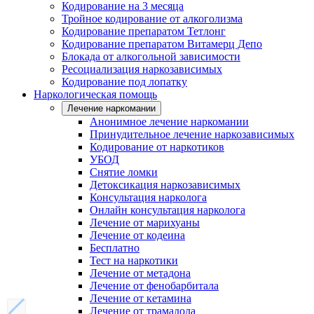
Кодирование на 3 месяца
Тройное кодирование от алкоголизма
Кодирование препаратом Тетлонг
Кодирование препаратом Витамерц Депо
Блокада от алкогольной зависимости
Ресоциализация наркозависимых
Кодирование под лопатку
Наркологическая помощь
Лечение наркомании
Анонимное лечение наркомании
Принудительное лечение наркозависимых
Кодирование от наркотиков
УБОД
Снятие ломки
Детоксикация наркозависимых
Консультация нарколога
Онлайн консультация нарколога
Лечение от марихуаны
Лечение от кодеина
Бесплатно
Тест на наркотики
Лечение от метадона
Лечение от фенобарбитала
Лечение от кетамина
Лечение от трамадола