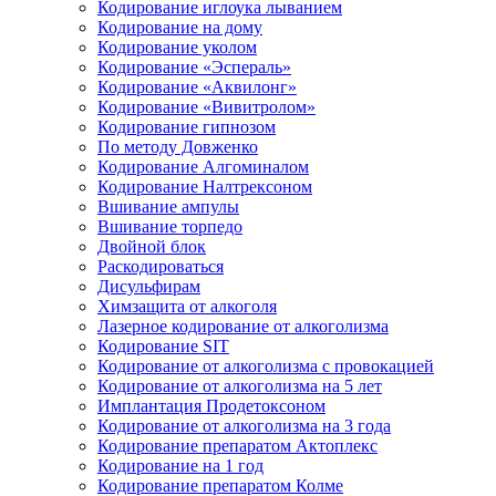
Кодирование иглоука лыванием
Кодирование на дому
Кодирование уколом
Кодирование «Эспераль»
Кодирование «Аквилонг»
Кодирование «Вивитролом»
Кодирование гипнозом
По методу Довженко
Кодирование Алгоминалом
Кодирование Налтрексоном
Вшивание ампулы
Вшивание торпедо
Двойной блок
Раскодироваться
Дисульфирам
Химзащита от алкоголя
Лазерное кодирование от алкоголизма
Кодирование SIT
Кодирование от алкоголизма с провокацией
Кодирование от алкоголизма на 5 лет
Имплантация Продетоксоном
Кодирование от алкоголизма на 3 года
Кодирование препаратом Актоплекс
Кодирование на 1 год
Кодирование препаратом Колме