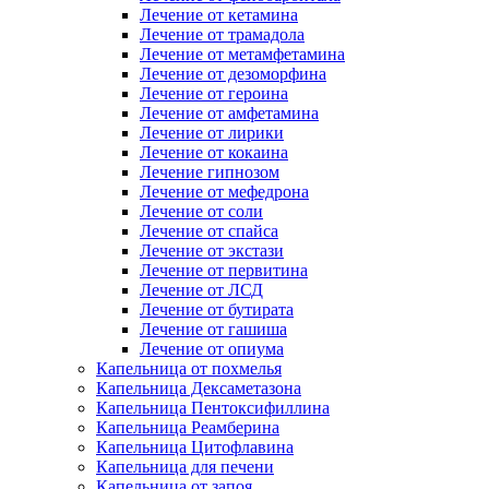
Лечение от кетамина
Лечение от трамадола
Лечение от метамфетамина
Лечение от дезоморфина
Лечение от героина
Лечение от амфетамина
Лечение от лирики
Лечение от кокаина
Лечение гипнозом
Лечение от мефедрона
Лечение от соли
Лечение от спайса
Лечение от экстази
Лечение от первитина
Лечение от ЛСД
Лечение от бутирата
Лечение от гашиша
Лечение от опиума
Капельница от похмелья
Капельница Дексаметазона
Капельница Пентоксифиллина
Капельница Реамберина
Капельница Цитофлавина
Капельница для печени
Капельница от запоя