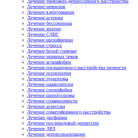
Лечение тревожно-депрессивного расстройства
Лечение неврозов
Лечение клептомании
Лечение астении
Лечение бессонницы
Лечение апатии
Лечение СДВГ
Лечение шизофрении
Лечение стресса
Лечение белой горячки
Лечение нервных тиков
Лечение агорафобии
Лечение пограничного расстройства личности
Лечение психопатии
Лечение лунатизма
Лечение нарколепсии
Лечение социофобии
Лечение шопоголизма
Лечение созависимости
Лечение агрессии
Лечение соматоформного расстройства
Лечение дисфории
Лечение послеродовой депрессии
Лечение ДРЛ
Лечение деперсонализации