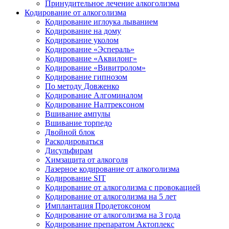
Принудительное лечение алкоголизма
Кодирование от алкоголизма
Кодирование иглоука лыванием
Кодирование на дому
Кодирование уколом
Кодирование «Эспераль»
Кодирование «Аквилонг»
Кодирование «Вивитролом»
Кодирование гипнозом
По методу Довженко
Кодирование Алгоминалом
Кодирование Налтрексоном
Вшивание ампулы
Вшивание торпедо
Двойной блок
Раскодироваться
Дисульфирам
Химзащита от алкоголя
Лазерное кодирование от алкоголизма
Кодирование SIT
Кодирование от алкоголизма с провокацией
Кодирование от алкоголизма на 5 лет
Имплантация Продетоксоном
Кодирование от алкоголизма на 3 года
Кодирование препаратом Актоплекс