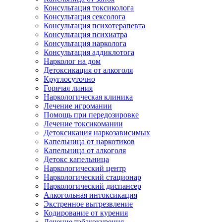
Консультация токсиколога
Консультация сексолога
Консультация психотерапевта
Консультация психиатра
Консультация нарколога
Консультация аддиклотога
Нарколог на дом
Детоксикация от алкоголя
Круглосуточно
Горячая линия
Наркологическая клиника
Лечение игромании
Помощь при передозировке
Лечение токсикомании
Детоксикация наркозависимых
Капельница от наркотиков
Капельница от алкоголя
Детокс капельница
Наркологический центр
Наркологический стационар
Наркологический диспансер
Алкогольная интоксикация
Экстренное вытрезвление
Кодирование от курения
Лечение табакокурения