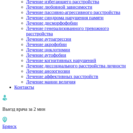
Лечение избегающего расстройства
Лечение любовной зависимости
Лечение пассивно-агрессивного расстройства
Лечение синдрома нарушения памяти
Лечение дисморфофобии
Лечение генерализованного тревожного
расстройства
Лечение аутоагрессии
Лечение акрофобии
Лечение циклотимии
Лечение аутофобии
Лечение когнитивных нарушений
Лечение диссоциального расстройства личности
Лечение анозогнозии
Лечение аффективных расстройств
Лечение мании величия
Контакты
Выезд врача за 2 мин
Брянск