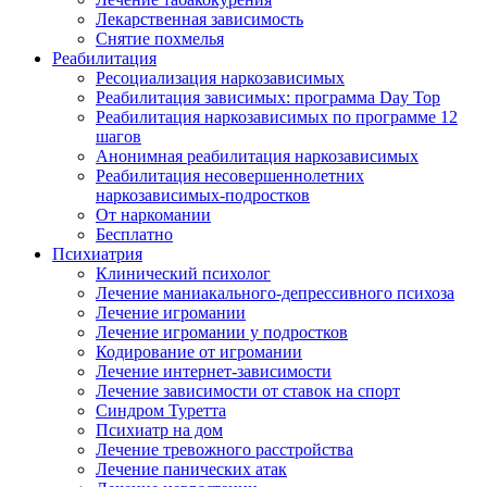
Лекарственная зависимость
Снятие похмелья
Реабилитация
Ресоциализация наркозависимых
Реабилитация зависимых: программа Day Top
Реабилитация наркозависимых по программе 12
шагов
Анонимная реабилитация наркозависимых
Реабилитация несовершеннолетних
наркозависимых-подростков
От наркомании
Бесплатно
Психиатрия
Клинический психолог
Лечение маниакального-депрессивного психоза
Лечение игромании
Лечение игромании у подростков
Кодирование от игромании
Лечение интернет-зависимости
Лечение зависимости от ставок на спорт
Синдром Туретта
Психиатр на дом
Лечение тревожного расстройства
Лечение панических атак