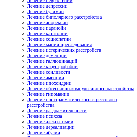
Лечение неврастении
Лечение депрессии
Лечение булимии
Лечение биполярного расстройства
Лечение анорексии
Лечение паранойи
Лечение кататонии
Лечение социопатии
Лечение мании преследования
Лечение истерических расстройств
Лечение деменции
Лечение галлюцинаций
Лечение клаустрофобии
Лечение сонливости
Лечение аменции
Лечение ипохондрии
Лечение обсессивно-компульсивного расстройства
Лечение гипомании
Лечение посттравматического стрессового
расстройства
Лечение раздражительности
Лечение психоза
Лечение алекситимии
Лечение дереализации
Лечение абулии