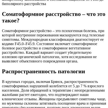
биполярного расстройства
Соматоформное расстройство – что это
такое?
Соматоформное расстройство – это психогенная болезнь, при
которой внутренние переживания маскируются под телесные
симптомы. Международная классификация диагностирует ее
кодами F45.0–F45.9. Состояние включает соматоформное
болевое расстройство и соматоформное вегетативное
расстройство. Каждый вариант создает убедительную
иллюзию органической патологии, хотя исследования не
выявляют объективного повреждения органа.
Распространенность патологии
В крупных городах, включая Брянск, распространенность
соматоформных нарушений колеблется от 5 до 7 % взрослого
населения. Доля обращений к терапевтам с неопределенными
жалобами растет ежегодно, что подтверждают наши
клинические отзывы. Женщины предъявляют симптомы чаще,
но мужчины склонны затягивать посещение врача и принимая
препараты без назначения, поэтому риск хронизации выше.