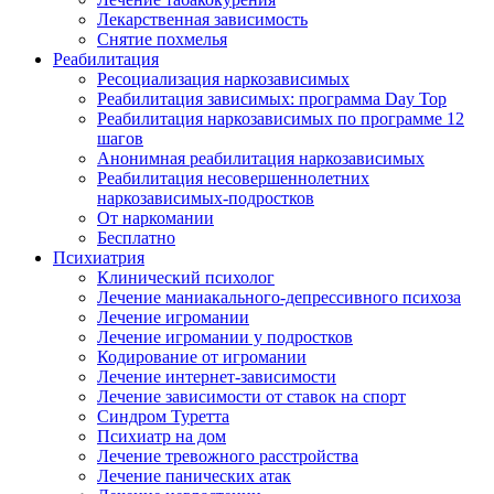
Лекарственная зависимость
Снятие похмелья
Реабилитация
Ресоциализация наркозависимых
Реабилитация зависимых: программа Day Top
Реабилитация наркозависимых по программе 12
шагов
Анонимная реабилитация наркозависимых
Реабилитация несовершеннолетних
наркозависимых-подростков
От наркомании
Бесплатно
Психиатрия
Клинический психолог
Лечение маниакального-депрессивного психоза
Лечение игромании
Лечение игромании у подростков
Кодирование от игромании
Лечение интернет-зависимости
Лечение зависимости от ставок на спорт
Синдром Туретта
Психиатр на дом
Лечение тревожного расстройства
Лечение панических атак