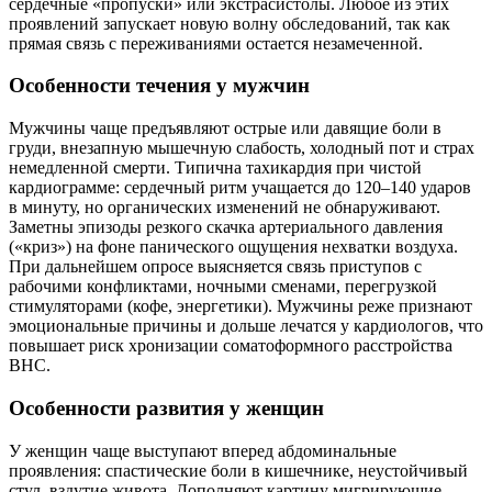
сердечные «пропуски» или экстрасистолы. Любое из этих
проявлений запускает новую волну обследований, так как
прямая связь с переживаниями остается незамеченной.
Особенности течения у мужчин
Мужчины чаще предъявляют острые или давящие боли в
груди, внезапную мышечную слабость, холодный пот и страх
немедленной смерти. Типична тахикардия при чистой
кардиограмме: сердечный ритм учащается до 120–140 ударов
в минуту, но органических изменений не обнаруживают.
Заметны эпизоды резкого скачка артериального давления
(«криз») на фоне панического ощущения нехватки воздуха.
При дальнейшем опросе выясняется связь приступов с
рабочими конфликтами, ночными сменами, перегрузкой
стимуляторами (кофе, энергетики). Мужчины реже признают
эмоциональные причины и дольше лечатся у кардиологов, что
повышает риск хронизации соматоформного расстройства
ВНС.
Особенности развития у женщин
У женщин чаще выступают вперед абдоминальные
проявления: спастические боли в кишечнике, неустойчивый
стул, вздутие живота. Дополняют картину мигрирующие