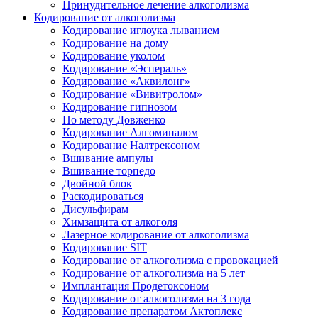
Принудительное лечение алкоголизма
Кодирование от алкоголизма
Кодирование иглоука лыванием
Кодирование на дому
Кодирование уколом
Кодирование «Эспераль»
Кодирование «Аквилонг»
Кодирование «Вивитролом»
Кодирование гипнозом
По методу Довженко
Кодирование Алгоминалом
Кодирование Налтрексоном
Вшивание ампулы
Вшивание торпедо
Двойной блок
Раскодироваться
Дисульфирам
Химзащита от алкоголя
Лазерное кодирование от алкоголизма
Кодирование SIT
Кодирование от алкоголизма с провокацией
Кодирование от алкоголизма на 5 лет
Имплантация Продетоксоном
Кодирование от алкоголизма на 3 года
Кодирование препаратом Актоплекс