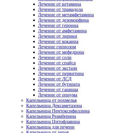
Лечение от кетамина
Лечение от трамадола
Лечение от метамфетамина
Лечение от дезоморфина
Лечение от героина
Лечение от амфетамина
Лечение от лирики
Лечение от кокаина
Лечение гипнозом
Лечение от мефедрона
Лечение от соли
Лечение от спайса
Лечение от экстази
Лечение от первитина
Лечение от ЛСД
Лечение от бутирата
Лечение от гашиша
Лечение от опиума
Капельница от похмелья
Капельница Дексаметазона
Капельница Пентоксифиллина
Капельница Реамберина
Капельница Цитофлавина
Капельница для печени
Капельница от запоя