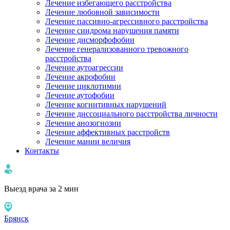
Лечение избегающего расстройства
Лечение любовной зависимости
Лечение пассивно-агрессивного расстройства
Лечение синдрома нарушения памяти
Лечение дисморфофобии
Лечение генерализованного тревожного
расстройства
Лечение аутоагрессии
Лечение акрофобии
Лечение циклотимии
Лечение аутофобии
Лечение когнитивных нарушений
Лечение диссоциального расстройства личности
Лечение анозогнозии
Лечение аффективных расстройств
Лечение мании величия
Контакты
Выезд врача за 2 мин
Брянск