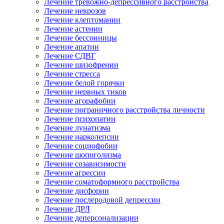
Лечение тревожно-депрессивного расстройства
Лечение неврозов
Лечение клептомании
Лечение астении
Лечение бессонницы
Лечение апатии
Лечение СДВГ
Лечение шизофрении
Лечение стресса
Лечение белой горячки
Лечение нервных тиков
Лечение агорафобии
Лечение пограничного расстройства личности
Лечение психопатии
Лечение лунатизма
Лечение нарколепсии
Лечение социофобии
Лечение шопоголизма
Лечение созависимости
Лечение агрессии
Лечение соматоформного расстройства
Лечение дисфории
Лечение послеродовой депрессии
Лечение ДРЛ
Лечение деперсонализации