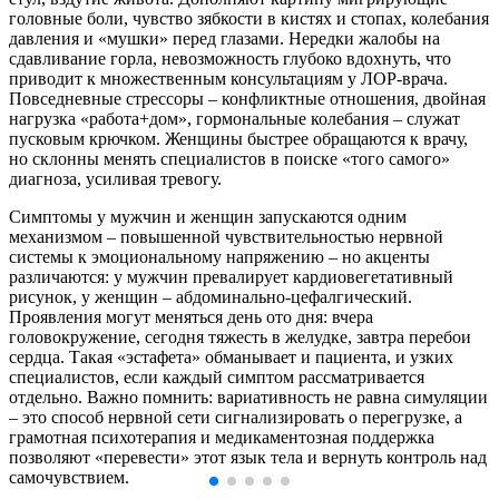
головные боли, чувство зябкости в кистях и стопах, колебания
давления и «мушки» перед глазами. Нередки жалобы на
сдавливание горла, невозможность глубоко вдохнуть, что
приводит к множественным консультациям у ЛОР-врача.
Повседневные стрессоры – конфликтные отношения, двойная
нагрузка «работа+дом», гормональные колебания – служат
пусковым крючком. Женщины быстрее обращаются к врачу,
но склонны менять специалистов в поиске «того самого»
диагноза, усиливая тревогу.
Симптомы у мужчин и женщин запускаются одним
механизмом – повышенной чувствительностью нервной
системы к эмоциональному напряжению – но акценты
различаются: у мужчин превалирует кардиовегетативный
рисунок, у женщин – абдоминально-цефалгический.
Проявления могут меняться день ото дня: вчера
головокружение, сегодня тяжесть в желудке, завтра перебои
сердца. Такая «эстафета» обманывает и пациента, и узких
специалистов, если каждый симптом рассматривается
отдельно. Важно помнить: вариативность не равна симуляции
– это способ нервной сети сигнализировать о перегрузке, а
грамотная психотерапия и медикаментозная поддержка
позволяют «перевести» этот язык тела и вернуть контроль над
самочувствием.