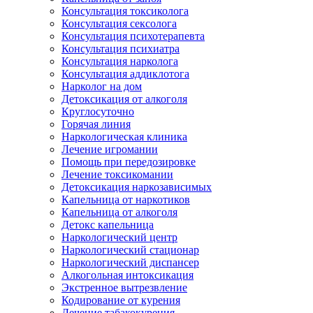
Консультация токсиколога
Консультация сексолога
Консультация психотерапевта
Консультация психиатра
Консультация нарколога
Консультация аддиклотога
Нарколог на дом
Детоксикация от алкоголя
Круглосуточно
Горячая линия
Наркологическая клиника
Лечение игромании
Помощь при передозировке
Лечение токсикомании
Детоксикация наркозависимых
Капельница от наркотиков
Капельница от алкоголя
Детокс капельница
Наркологический центр
Наркологический стационар
Наркологический диспансер
Алкогольная интоксикация
Экстренное вытрезвление
Кодирование от курения
Лечение табакокурения