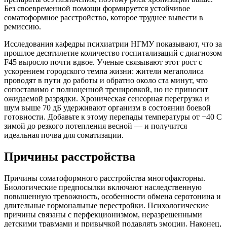
Без своевременной помощи формируется устойчивое
соматоформное расстройство, которое труднее вывести в
ремиссию.
Исследования кафедры психиатрии НГМУ показывают, что за
прошлое десятилетие количество госпитализаций с диагнозом
F45 выросло почти вдвое. Ученые связывают этот рост с
ускорением городского темпа жизни: жители мегаполиса
проводят в пути до работы и обратно около ста минут, что
сопоставимо с полноценной тренировкой, но не приносит
ожидаемой разрядки. Хроническая сенсорная перегрузка и
шум выше 70 дБ удерживают организм в состоянии боевой
готовности. Добавьте к этому перепады температуры от −40 C
зимой до резкого потепления весной — и получится
идеальная почва для соматизации.
Причины расстройства
Причины соматоформного расстройства многофакторны.
Биологические предпосылки включают наследственную
повышенную тревожность, особенности обмена серотонина и
длительные гормональные перестройки. Психологические
причины связаны с перфекционизмом, неразрешенными
детскими травмами и привычкой подавлять эмоции. Наконец,