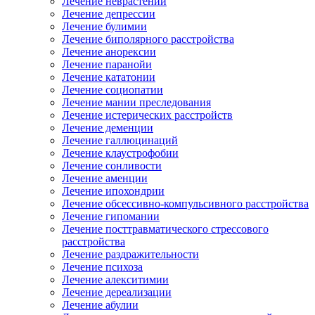
Лечение неврастении
Лечение депрессии
Лечение булимии
Лечение биполярного расстройства
Лечение анорексии
Лечение паранойи
Лечение кататонии
Лечение социопатии
Лечение мании преследования
Лечение истерических расстройств
Лечение деменции
Лечение галлюцинаций
Лечение клаустрофобии
Лечение сонливости
Лечение аменции
Лечение ипохондрии
Лечение обсессивно-компульсивного расстройства
Лечение гипомании
Лечение посттравматического стрессового
расстройства
Лечение раздражительности
Лечение психоза
Лечение алекситимии
Лечение дереализации
Лечение абулии