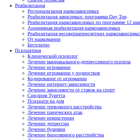
Реабилитация
Ресоциализация наркозависимых
Реабилитация зависимых: программа Day Top
Реабилитация наркозависимых по программе 12 ша
Анонимная реабилитация наркозависимых
Реабилитация несовершеннолетних наркозависимы
От наркомании
Бесплатно
Психиатрия
Клинический психолог
Лечение маниакального-депрессивного психоза
Лечение игромании
Лечение игромании у подростков
Кодирование от игромании
Лечение интернет-зависимости
Лечение зависимости от ставок на спорт
Синдром Туретта
Психиатр на дом
Лечение тревожного расстройства
Лечение панических атак
Лечение неврастении
Лечение депрессии
Лечение булимии
Лечение биполярного расстройства