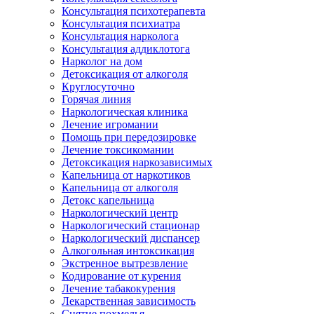
Консультация психотерапевта
Консультация психиатра
Консультация нарколога
Консультация аддиклотога
Нарколог на дом
Детоксикация от алкоголя
Круглосуточно
Горячая линия
Наркологическая клиника
Лечение игромании
Помощь при передозировке
Лечение токсикомании
Детоксикация наркозависимых
Капельница от наркотиков
Капельница от алкоголя
Детокс капельница
Наркологический центр
Наркологический стационар
Наркологический диспансер
Алкогольная интоксикация
Экстренное вытрезвление
Кодирование от курения
Лечение табакокурения
Лекарственная зависимость
Снятие похмелья