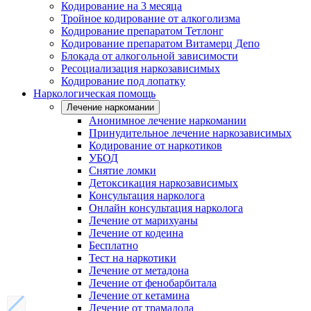
Кодирование на 3 месяца
Тройное кодирование от алкоголизма
Кодирование препаратом Тетлонг
Кодирование препаратом Витамерц Депо
Блокада от алкогольной зависимости
Ресоциализация наркозависимых
Кодирование под лопатку
Наркологическая помощь
Лечение наркомании
Анонимное лечение наркомании
Принудительное лечение наркозависимых
Кодирование от наркотиков
УБОД
Снятие ломки
Детоксикация наркозависимых
Консультация нарколога
Онлайн консультация нарколога
Лечение от марихуаны
Лечение от кодеина
Бесплатно
Тест на наркотики
Лечение от метадона
Лечение от фенобарбитала
Лечение от кетамина
Лечение от трамадола