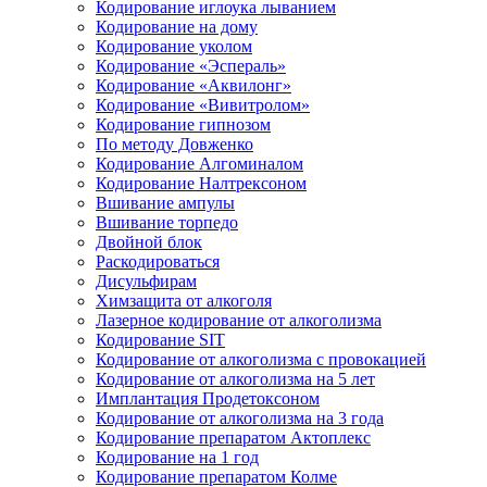
Кодирование иглоука лыванием
Кодирование на дому
Кодирование уколом
Кодирование «Эспераль»
Кодирование «Аквилонг»
Кодирование «Вивитролом»
Кодирование гипнозом
По методу Довженко
Кодирование Алгоминалом
Кодирование Налтрексоном
Вшивание ампулы
Вшивание торпедо
Двойной блок
Раскодироваться
Дисульфирам
Химзащита от алкоголя
Лазерное кодирование от алкоголизма
Кодирование SIT
Кодирование от алкоголизма с провокацией
Кодирование от алкоголизма на 5 лет
Имплантация Продетоксоном
Кодирование от алкоголизма на 3 года
Кодирование препаратом Актоплекс
Кодирование на 1 год
Кодирование препаратом Колме