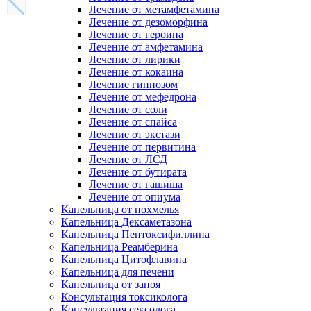
Лечение от метамфетамина
Лечение от дезоморфина
Лечение от героина
Лечение от амфетамина
Лечение от лирики
Лечение от кокаина
Лечение гипнозом
Лечение от мефедрона
Лечение от соли
Лечение от спайса
Лечение от экстази
Лечение от первитина
Лечение от ЛСД
Лечение от бутирата
Лечение от гашиша
Лечение от опиума
Капельница от похмелья
Капельница Дексаметазона
Капельница Пентоксифиллина
Капельница Реамберина
Капельница Цитофлавина
Капельница для печени
Капельница от запоя
Консультация токсиколога
Консультация сексолога