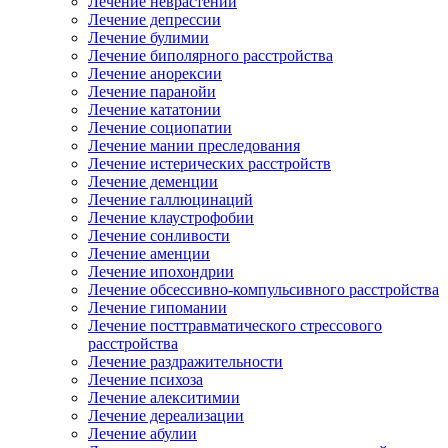
Лечение неврастении
Лечение депрессии
Лечение булимии
Лечение биполярного расстройства
Лечение анорексии
Лечение паранойи
Лечение кататонии
Лечение социопатии
Лечение мании преследования
Лечение истерических расстройств
Лечение деменции
Лечение галлюцинаций
Лечение клаустрофобии
Лечение сонливости
Лечение аменции
Лечение ипохондрии
Лечение обсессивно-компульсивного расстройства
Лечение гипомании
Лечение посттравматического стрессового
расстройства
Лечение раздражительности
Лечение психоза
Лечение алекситимии
Лечение дереализации
Лечение абулии