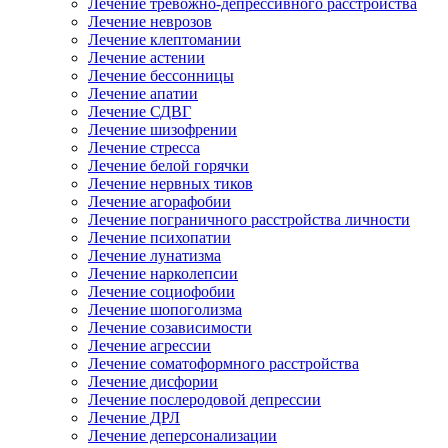
Лечение тревожно-депрессивного расстройства
Лечение неврозов
Лечение клептомании
Лечение астении
Лечение бессонницы
Лечение апатии
Лечение СДВГ
Лечение шизофрении
Лечение стресса
Лечение белой горячки
Лечение нервных тиков
Лечение агорафобии
Лечение пограничного расстройства личности
Лечение психопатии
Лечение лунатизма
Лечение нарколепсии
Лечение социофобии
Лечение шопоголизма
Лечение созависимости
Лечение агрессии
Лечение соматоформного расстройства
Лечение дисфории
Лечение послеродовой депрессии
Лечение ДРЛ
Лечение деперсонализации