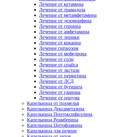
Лечение от кетамина
Лечение от трамадола
Лечение от метамфетамина
Лечение от дезоморфина
Лечение от героина
Лечение от амфетамина
Лечение от лирики
Лечение от кокаина
Лечение гипнозом
Лечение от мефедрона
Лечение от соли
Лечение от спайса
Лечение от экстази
Лечение от первитина
Лечение от ЛСД
Лечение от бутирата
Лечение от гашиша
Лечение от опиума
Капельница от похмелья
Капельница Дексаметазона
Капельница Пентоксифиллина
Капельница Реамберина
Капельница Цитофлавина
Капельница для печени
Капельница от запоя