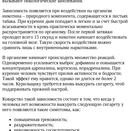
вызывают онкологические заболевания.
Зависимость появляется при воздействии на организм
никотина – природного компонента, содержащегося в листьях
табака. При курении дым попадает в легкие и за счет быстрой
всасываемости в кровь практически моментально
распространяется по организму. После первой затяжки
проходит всего 15 секунд и никотин начинает воздействовать
на головной мозг. Такую скорость воздействия можно
сравнить лишь с внутривенными наркотиками.
В организме начинает происходить множество реакций.
Одновременно усиливается выброс дофамина и повышается
концентрация адреналина, кортизола, норадреналина. При
курении человек чувствует прилив активности и бодрости.
Такой эффект ему нравится, однако он длится не более 2
часов. Курильщику требуется вновь выкурить сигарету, чтоб
поддерживать прежний настрой.
Коварство такой зависимости состоит в том, что когда у
человека нет возможности выкурить следующую сигарету у
него появляются такие симптомы, как:
повышенная тревожность;
раздражительность;
невозможность сосредоточиться;