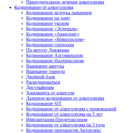
Принудительное лечение алкоголизма
Кодирование от алкоголизма
Кодирование иглоука лыванием
Кодирование на дому
Кодирование уколом
Кодирование «Эспераль»
Кодирование «Аквилонг»
Кодирование «Вивитролом»
Кодирование гипнозом
По методу Довженко
Кодирование Алгоминалом
Кодирование Налтрексоном
Вшивание ампулы
Вшивание торпедо
Двойной блок
Раскодироваться
Дисульфирам
Химзащита от алкоголя
Лазерное кодирование от алкоголизма
Кодирование SIT
Кодирование от алкоголизма с провокацией
Кодирование от алкоголизма на 5 лет
Имплантация Продетоксоном
Кодирование от алкоголизма на 3 года
Кодирование препаратом Актоплекс