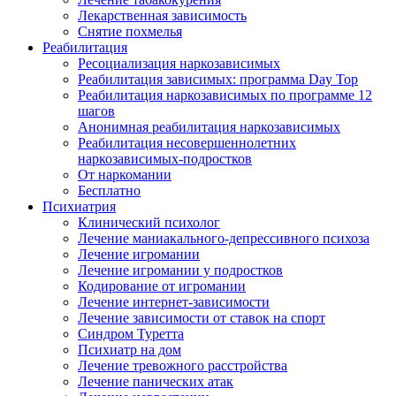
Лекарственная зависимость
Снятие похмелья
Реабилитация
Ресоциализация наркозависимых
Реабилитация зависимых: программа Day Top
Реабилитация наркозависимых по программе 12
шагов
Анонимная реабилитация наркозависимых
Реабилитация несовершеннолетних
наркозависимых-подростков
От наркомании
Бесплатно
Психиатрия
Клинический психолог
Лечение маниакального-депрессивного психоза
Лечение игромании
Лечение игромании у подростков
Кодирование от игромании
Лечение интернет-зависимости
Лечение зависимости от ставок на спорт
Синдром Туретта
Психиатр на дом
Лечение тревожного расстройства
Лечение панических атак