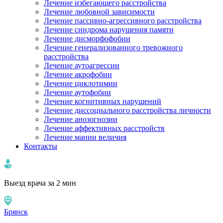
Лечение избегающего расстройства
Лечение любовной зависимости
Лечение пассивно-агрессивного расстройства
Лечение синдрома нарушения памяти
Лечение дисморфофобии
Лечение генерализованного тревожного
расстройства
Лечение аутоагрессии
Лечение акрофобии
Лечение циклотимии
Лечение аутофобии
Лечение когнитивных нарушений
Лечение диссоциального расстройства личности
Лечение анозогнозии
Лечение аффективных расстройств
Лечение мании величия
Контакты
Выезд врача за 2 мин
Брянск