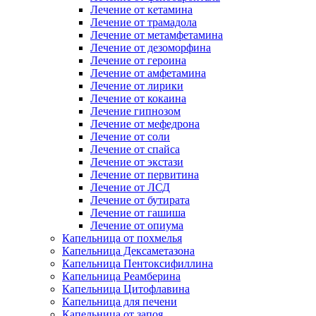
Лечение от кетамина
Лечение от трамадола
Лечение от метамфетамина
Лечение от дезоморфина
Лечение от героина
Лечение от амфетамина
Лечение от лирики
Лечение от кокаина
Лечение гипнозом
Лечение от мефедрона
Лечение от соли
Лечение от спайса
Лечение от экстази
Лечение от первитина
Лечение от ЛСД
Лечение от бутирата
Лечение от гашиша
Лечение от опиума
Капельница от похмелья
Капельница Дексаметазона
Капельница Пентоксифиллина
Капельница Реамберина
Капельница Цитофлавина
Капельница для печени
Капельница от запоя