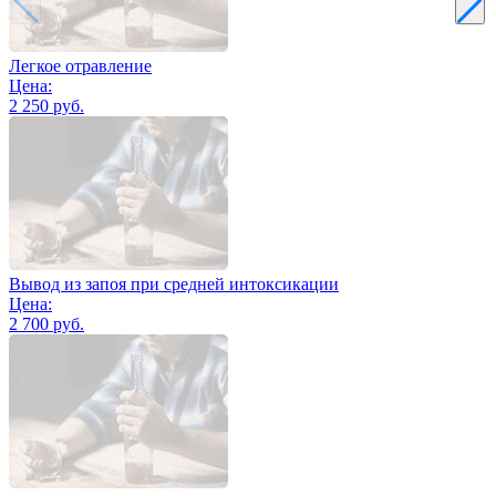
Легкое отравление
Цена:
2 250 руб.
Вывод из запоя при средней интоксикации
Цена:
2 700 руб.