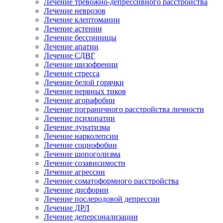
Лечение тревожно-депрессивного расстройства
Лечение неврозов
Лечение клептомании
Лечение астении
Лечение бессонницы
Лечение апатии
Лечение СДВГ
Лечение шизофрении
Лечение стресса
Лечение белой горячки
Лечение нервных тиков
Лечение агорафобии
Лечение пограничного расстройства личности
Лечение психопатии
Лечение лунатизма
Лечение нарколепсии
Лечение социофобии
Лечение шопоголизма
Лечение созависимости
Лечение агрессии
Лечение соматоформного расстройства
Лечение дисфории
Лечение послеродовой депрессии
Лечение ДРЛ
Лечение деперсонализации