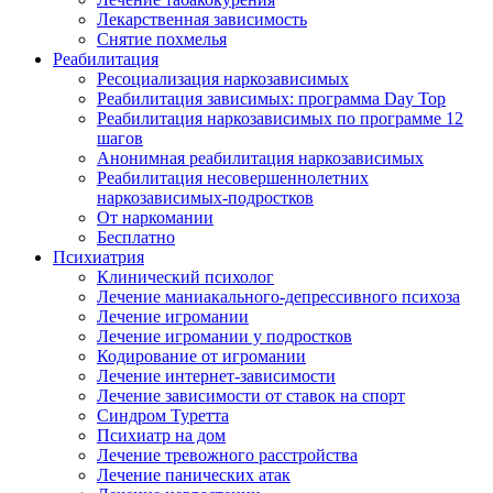
Лекарственная зависимость
Снятие похмелья
Реабилитация
Ресоциализация наркозависимых
Реабилитация зависимых: программа Day Top
Реабилитация наркозависимых по программе 12
шагов
Анонимная реабилитация наркозависимых
Реабилитация несовершеннолетних
наркозависимых-подростков
От наркомании
Бесплатно
Психиатрия
Клинический психолог
Лечение маниакального-депрессивного психоза
Лечение игромании
Лечение игромании у подростков
Кодирование от игромании
Лечение интернет-зависимости
Лечение зависимости от ставок на спорт
Синдром Туретта
Психиатр на дом
Лечение тревожного расстройства
Лечение панических атак