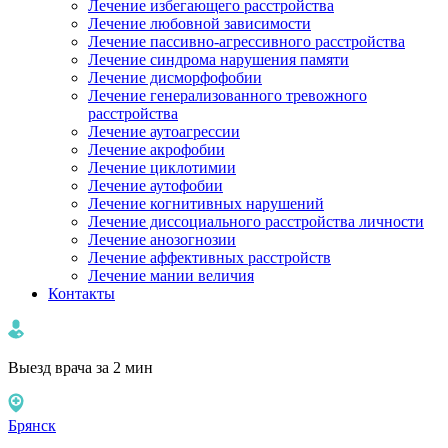
Лечение избегающего расстройства
Лечение любовной зависимости
Лечение пассивно-агрессивного расстройства
Лечение синдрома нарушения памяти
Лечение дисморфофобии
Лечение генерализованного тревожного
расстройства
Лечение аутоагрессии
Лечение акрофобии
Лечение циклотимии
Лечение аутофобии
Лечение когнитивных нарушений
Лечение диссоциального расстройства личности
Лечение анозогнозии
Лечение аффективных расстройств
Лечение мании величия
Контакты
Выезд врача за 2 мин
Брянск