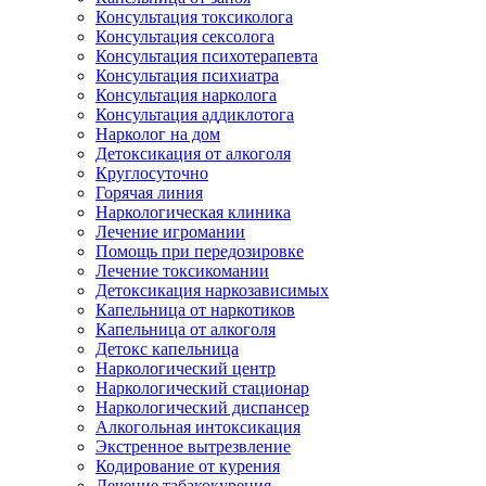
Консультация токсиколога
Консультация сексолога
Консультация психотерапевта
Консультация психиатра
Консультация нарколога
Консультация аддиклотога
Нарколог на дом
Детоксикация от алкоголя
Круглосуточно
Горячая линия
Наркологическая клиника
Лечение игромании
Помощь при передозировке
Лечение токсикомании
Детоксикация наркозависимых
Капельница от наркотиков
Капельница от алкоголя
Детокс капельница
Наркологический центр
Наркологический стационар
Наркологический диспансер
Алкогольная интоксикация
Экстренное вытрезвление
Кодирование от курения
Лечение табакокурения