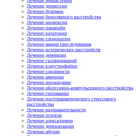
Лечение неврастении
Лечение депрессии
Лечение булимии
Лечение биполярного расстройства
Лечение анорексии
Лечение паранойи
Лечение кататонии
Лечение социопатии
Лечение мании преследования
Лечение истерических расстройств
Лечение деменции
Лечение галлюцинаций
Лечение клаустрофобии
Лечение сонливости
Лечение аменции
Лечение ипохондрии
Лечение обсессивно-компульсивного расстройства
Лечение гипомании
Лечение посттравматического стрессового
расстройства
Лечение раздражительности
Лечение психоза
Лечение алекситимии
Лечение дереализации
Лечение абулии