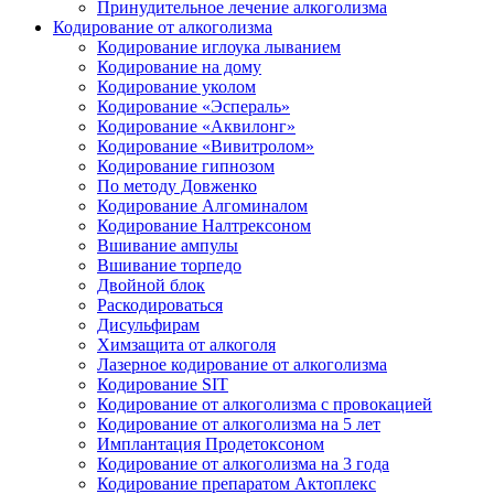
Принудительное лечение алкоголизма
Кодирование от алкоголизма
Кодирование иглоука лыванием
Кодирование на дому
Кодирование уколом
Кодирование «Эспераль»
Кодирование «Аквилонг»
Кодирование «Вивитролом»
Кодирование гипнозом
По методу Довженко
Кодирование Алгоминалом
Кодирование Налтрексоном
Вшивание ампулы
Вшивание торпедо
Двойной блок
Раскодироваться
Дисульфирам
Химзащита от алкоголя
Лазерное кодирование от алкоголизма
Кодирование SIT
Кодирование от алкоголизма с провокацией
Кодирование от алкоголизма на 5 лет
Имплантация Продетоксоном
Кодирование от алкоголизма на 3 года
Кодирование препаратом Актоплекс