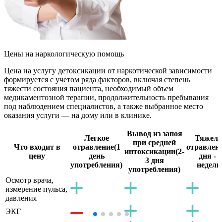
Цены
на наркологическую помощь
Цена на услугу детоксикации от наркотической зависимости
формируется с учетом ряда факторов, включая степень
тяжести состояния пациента, необходимый объем
медикаментозной терапии, продолжительность пребывания
под наблюдением специалистов, а также выбранное место
оказания услуги — на дому или в клинике.
Вывод из запоя
Легкое
Тяжело
при средней
Что входит в
отравление
(1
отравлен
интоксикации
(2-
цену
день
дня - 2
3 дня
употребления)
недели
употребления)
Осмотр врача,
измерение пульса,
давления
ЭКГ