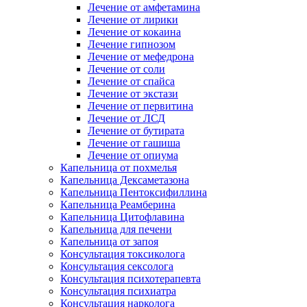
Лечение от амфетамина
Лечение от лирики
Лечение от кокаина
Лечение гипнозом
Лечение от мефедрона
Лечение от соли
Лечение от спайса
Лечение от экстази
Лечение от первитина
Лечение от ЛСД
Лечение от бутирата
Лечение от гашиша
Лечение от опиума
Капельница от похмелья
Капельница Дексаметазона
Капельница Пентоксифиллина
Капельница Реамберина
Капельница Цитофлавина
Капельница для печени
Капельница от запоя
Консультация токсиколога
Консультация сексолога
Консультация психотерапевта
Консультация психиатра
Консультация нарколога