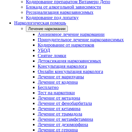
Кодирование препаратом Витамерц Депо
Блокада от алкогольной зависимости
Ресоциализация наркозависимых
Кодирование под лопатку
Наркологическая помощь
Лечение наркомании
Анонимное лечение наркомании
Принудительное лечение наркозависимых
Кодирование от наркотиков
УБОД
Снятие ломки
Детоксикация наркозависимых
Консультация нарколога
Онлайн консультация нарколога
Лечение от марихуаны
Лечение от кодеина
Бесплатно
Тест на наркотики
Лечение от метадона
Лечение от фенобарбитала
Лечение от кетамина
Лечение от трамадола
Лечение от метамфетамина
Лечение от дезоморфина
Лечение от героина