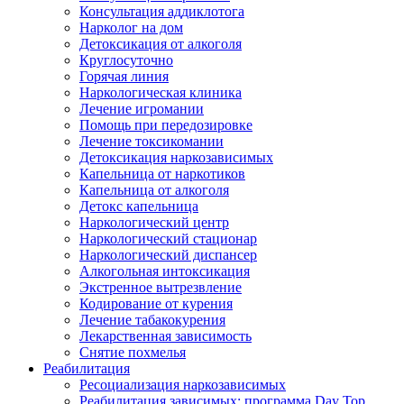
Консультация аддиклотога
Нарколог на дом
Детоксикация от алкоголя
Круглосуточно
Горячая линия
Наркологическая клиника
Лечение игромании
Помощь при передозировке
Лечение токсикомании
Детоксикация наркозависимых
Капельница от наркотиков
Капельница от алкоголя
Детокс капельница
Наркологический центр
Наркологический стационар
Наркологический диспансер
Алкогольная интоксикация
Экстренное вытрезвление
Кодирование от курения
Лечение табакокурения
Лекарственная зависимость
Снятие похмелья
Реабилитация
Ресоциализация наркозависимых
Реабилитация зависимых: программа Day Top