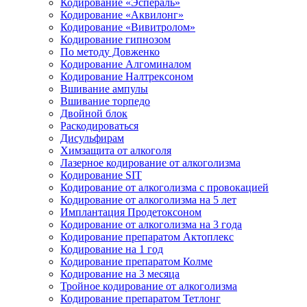
Кодирование «Эспераль»
Кодирование «Аквилонг»
Кодирование «Вивитролом»
Кодирование гипнозом
По методу Довженко
Кодирование Алгоминалом
Кодирование Налтрексоном
Вшивание ампулы
Вшивание торпедо
Двойной блок
Раскодироваться
Дисульфирам
Химзащита от алкоголя
Лазерное кодирование от алкоголизма
Кодирование SIT
Кодирование от алкоголизма с провокацией
Кодирование от алкоголизма на 5 лет
Имплантация Продетоксоном
Кодирование от алкоголизма на 3 года
Кодирование препаратом Актоплекс
Кодирование на 1 год
Кодирование препаратом Колме
Кодирование на 3 месяца
Тройное кодирование от алкоголизма
Кодирование препаратом Тетлонг