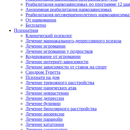
Реабилитация наркозависимых по программе 12 ша
Анонимная реабилитация наркозависимых
Реабилитация несовершеннолетних наркозависимы
От наркомании
Бесплатно
Психиатрия
Клинический психолог
Лечение маниакального-депрессивного психоза
Лечение игромании
Лечение игромании у подростков
Кодирование от игромании
Лечение интернет-зависимости
Лечение зависимости от ставок на спорт
Синдром Туретта
Психиатр на дом
Лечение тревожного расстройства
Лечение панических атак
Лечение неврастении
Лечение депрессии
Лечение булимии
Лечение биполярного расстройства
Лечение анорексии
Лечение паранойи
Лечение кататонии
Лечение социопатии