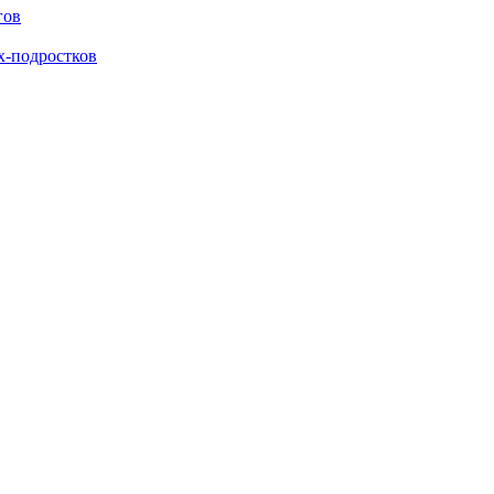
гов
х-подростков