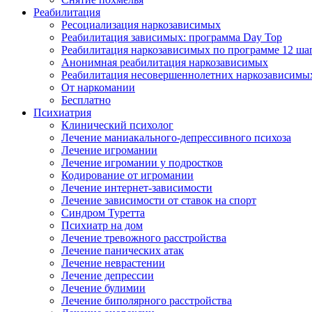
Реабилитация
Ресоциализация наркозависимых
Реабилитация зависимых: программа Day Top
Реабилитация наркозависимых по программе 12 ша
Анонимная реабилитация наркозависимых
Реабилитация несовершеннолетних наркозависимы
От наркомании
Бесплатно
Психиатрия
Клинический психолог
Лечение маниакального-депрессивного психоза
Лечение игромании
Лечение игромании у подростков
Кодирование от игромании
Лечение интернет-зависимости
Лечение зависимости от ставок на спорт
Синдром Туретта
Психиатр на дом
Лечение тревожного расстройства
Лечение панических атак
Лечение неврастении
Лечение депрессии
Лечение булимии
Лечение биполярного расстройства