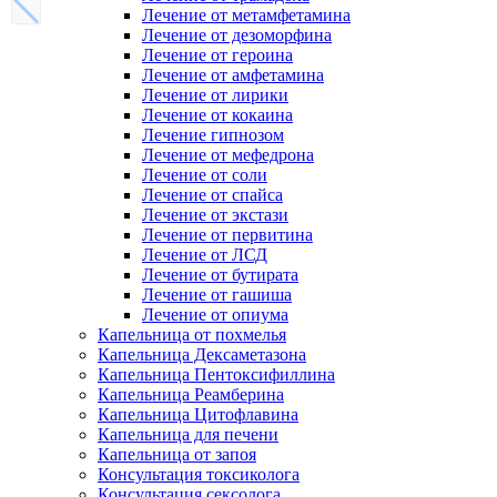
Лечение от метамфетамина
Лечение от дезоморфина
Лечение от героина
Лечение от амфетамина
Лечение от лирики
Лечение от кокаина
Лечение гипнозом
Лечение от мефедрона
Лечение от соли
Лечение от спайса
Лечение от экстази
Лечение от первитина
Лечение от ЛСД
Лечение от бутирата
Лечение от гашиша
Лечение от опиума
Капельница от похмелья
Капельница Дексаметазона
Капельница Пентоксифиллина
Капельница Реамберина
Капельница Цитофлавина
Капельница для печени
Капельница от запоя
Консультация токсиколога
Консультация сексолога