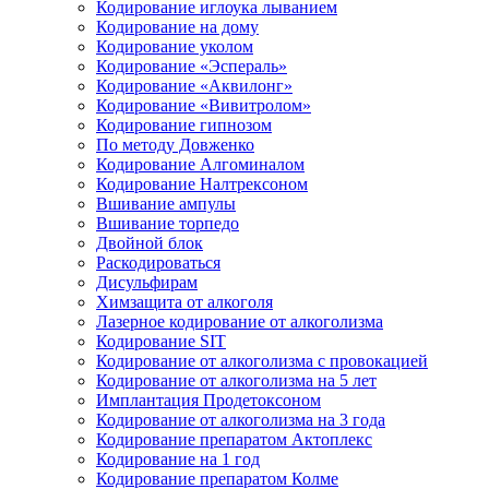
Кодирование иглоука лыванием
Кодирование на дому
Кодирование уколом
Кодирование «Эспераль»
Кодирование «Аквилонг»
Кодирование «Вивитролом»
Кодирование гипнозом
По методу Довженко
Кодирование Алгоминалом
Кодирование Налтрексоном
Вшивание ампулы
Вшивание торпедо
Двойной блок
Раскодироваться
Дисульфирам
Химзащита от алкоголя
Лазерное кодирование от алкоголизма
Кодирование SIT
Кодирование от алкоголизма с провокацией
Кодирование от алкоголизма на 5 лет
Имплантация Продетоксоном
Кодирование от алкоголизма на 3 года
Кодирование препаратом Актоплекс
Кодирование на 1 год
Кодирование препаратом Колме