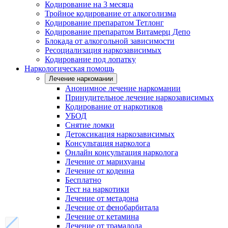
Кодирование на 3 месяца
Тройное кодирование от алкоголизма
Кодирование препаратом Тетлонг
Кодирование препаратом Витамерц Депо
Блокада от алкогольной зависимости
Ресоциализация наркозависимых
Кодирование под лопатку
Наркологическая помощь
Лечение наркомании
Анонимное лечение наркомании
Принудительное лечение наркозависимых
Кодирование от наркотиков
УБОД
Снятие ломки
Детоксикация наркозависимых
Консультация нарколога
Онлайн консультация нарколога
Лечение от марихуаны
Лечение от кодеина
Бесплатно
Тест на наркотики
Лечение от метадона
Лечение от фенобарбитала
Лечение от кетамина
Лечение от трамадола