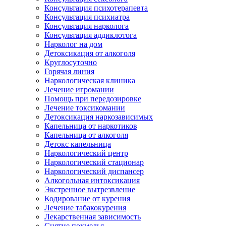
Консультация психотерапевта
Консультация психиатра
Консультация нарколога
Консультация аддиклотога
Нарколог на дом
Детоксикация от алкоголя
Круглосуточно
Горячая линия
Наркологическая клиника
Лечение игромании
Помощь при передозировке
Лечение токсикомании
Детоксикация наркозависимых
Капельница от наркотиков
Капельница от алкоголя
Детокс капельница
Наркологический центр
Наркологический стационар
Наркологический диспансер
Алкогольная интоксикация
Экстренное вытрезвление
Кодирование от курения
Лечение табакокурения
Лекарственная зависимость
Снятие похмелья