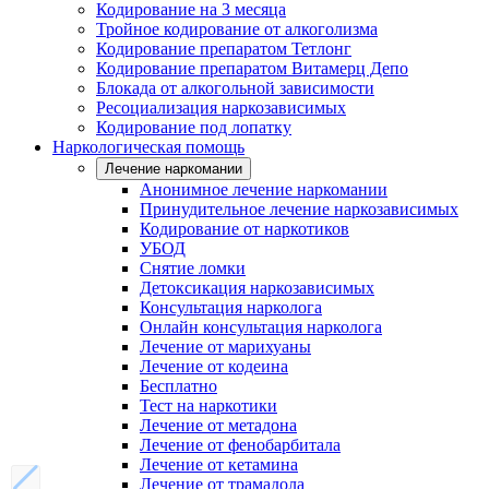
Кодирование на 3 месяца
Тройное кодирование от алкоголизма
Кодирование препаратом Тетлонг
Кодирование препаратом Витамерц Депо
Блокада от алкогольной зависимости
Ресоциализация наркозависимых
Кодирование под лопатку
Наркологическая помощь
Лечение наркомании
Анонимное лечение наркомании
Принудительное лечение наркозависимых
Кодирование от наркотиков
УБОД
Снятие ломки
Детоксикация наркозависимых
Консультация нарколога
Онлайн консультация нарколога
Лечение от марихуаны
Лечение от кодеина
Бесплатно
Тест на наркотики
Лечение от метадона
Лечение от фенобарбитала
Лечение от кетамина
Лечение от трамадола