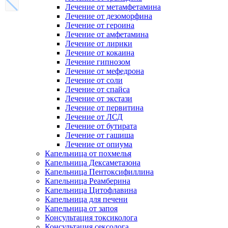
Лечение от метамфетамина
Лечение от дезоморфина
Лечение от героина
Лечение от амфетамина
Лечение от лирики
Лечение от кокаина
Лечение гипнозом
Лечение от мефедрона
Лечение от соли
Лечение от спайса
Лечение от экстази
Лечение от первитина
Лечение от ЛСД
Лечение от бутирата
Лечение от гашиша
Лечение от опиума
Капельница от похмелья
Капельница Дексаметазона
Капельница Пентоксифиллина
Капельница Реамберина
Капельница Цитофлавина
Капельница для печени
Капельница от запоя
Консультация токсиколога
Консультация сексолога