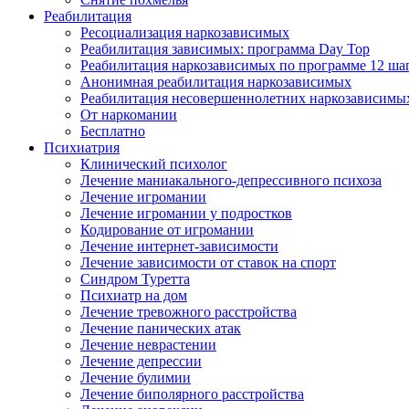
Реабилитация
Ресоциализация наркозависимых
Реабилитация зависимых: программа Day Top
Реабилитация наркозависимых по программе 12 ша
Анонимная реабилитация наркозависимых
Реабилитация несовершеннолетних наркозависимы
От наркомании
Бесплатно
Психиатрия
Клинический психолог
Лечение маниакального-депрессивного психоза
Лечение игромании
Лечение игромании у подростков
Кодирование от игромании
Лечение интернет-зависимости
Лечение зависимости от ставок на спорт
Синдром Туретта
Психиатр на дом
Лечение тревожного расстройства
Лечение панических атак
Лечение неврастении
Лечение депрессии
Лечение булимии
Лечение биполярного расстройства