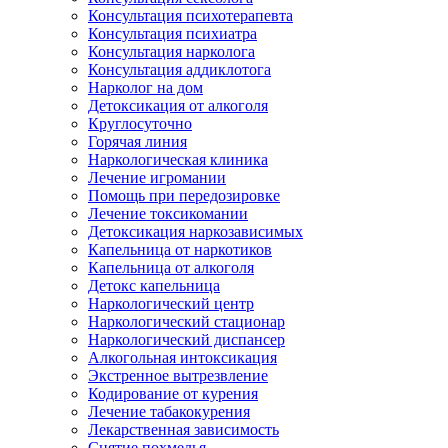
Консультация психотерапевта
Консультация психиатра
Консультация нарколога
Консультация аддиклотога
Нарколог на дом
Детоксикация от алкоголя
Круглосуточно
Горячая линия
Наркологическая клиника
Лечение игромании
Помощь при передозировке
Лечение токсикомании
Детоксикация наркозависимых
Капельница от наркотиков
Капельница от алкоголя
Детокс капельница
Наркологический центр
Наркологический стационар
Наркологический диспансер
Алкогольная интоксикация
Экстренное вытрезвление
Кодирование от курения
Лечение табакокурения
Лекарственная зависимость
Снятие похмелья