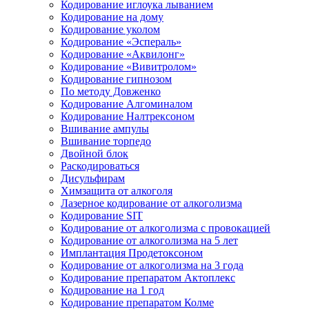
Кодирование иглоука лыванием
Кодирование на дому
Кодирование уколом
Кодирование «Эспераль»
Кодирование «Аквилонг»
Кодирование «Вивитролом»
Кодирование гипнозом
По методу Довженко
Кодирование Алгоминалом
Кодирование Налтрексоном
Вшивание ампулы
Вшивание торпедо
Двойной блок
Раскодироваться
Дисульфирам
Химзащита от алкоголя
Лазерное кодирование от алкоголизма
Кодирование SIT
Кодирование от алкоголизма с провокацией
Кодирование от алкоголизма на 5 лет
Имплантация Продетоксоном
Кодирование от алкоголизма на 3 года
Кодирование препаратом Актоплекс
Кодирование на 1 год
Кодирование препаратом Колме