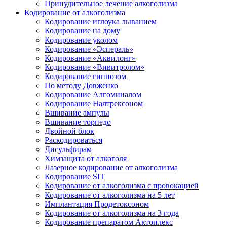
Принудительное лечение алкоголизма
Кодирование от алкоголизма
Кодирование иглоука лыванием
Кодирование на дому
Кодирование уколом
Кодирование «Эспераль»
Кодирование «Аквилонг»
Кодирование «Вивитролом»
Кодирование гипнозом
По методу Довженко
Кодирование Алгоминалом
Кодирование Налтрексоном
Вшивание ампулы
Вшивание торпедо
Двойной блок
Раскодироваться
Дисульфирам
Химзащита от алкоголя
Лазерное кодирование от алкоголизма
Кодирование SIT
Кодирование от алкоголизма с провокацией
Кодирование от алкоголизма на 5 лет
Имплантация Продетоксоном
Кодирование от алкоголизма на 3 года
Кодирование препаратом Актоплекс