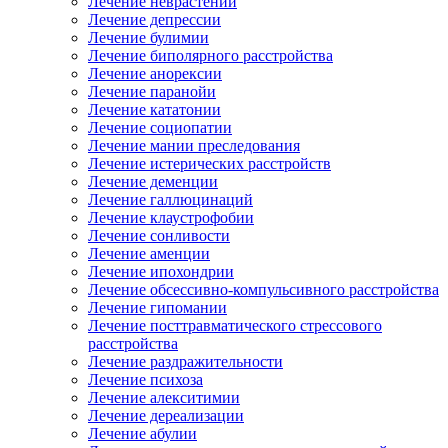
Лечение неврастении
Лечение депрессии
Лечение булимии
Лечение биполярного расстройства
Лечение анорексии
Лечение паранойи
Лечение кататонии
Лечение социопатии
Лечение мании преследования
Лечение истерических расстройств
Лечение деменции
Лечение галлюцинаций
Лечение клаустрофобии
Лечение сонливости
Лечение аменции
Лечение ипохондрии
Лечение обсессивно-компульсивного расстройства
Лечение гипомании
Лечение посттравматического стрессового
расстройства
Лечение раздражительности
Лечение психоза
Лечение алекситимии
Лечение дереализации
Лечение абулии