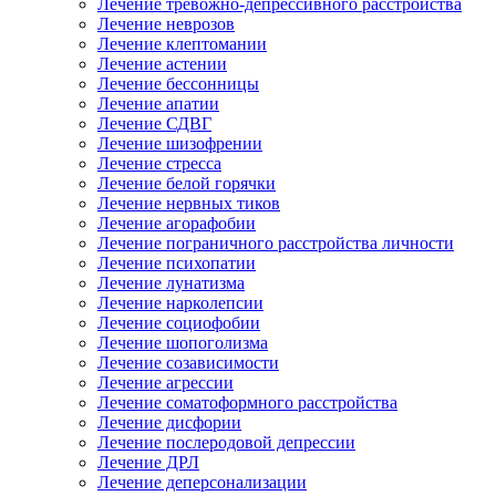
Лечение тревожно-депрессивного расстройства
Лечение неврозов
Лечение клептомании
Лечение астении
Лечение бессонницы
Лечение апатии
Лечение СДВГ
Лечение шизофрении
Лечение стресса
Лечение белой горячки
Лечение нервных тиков
Лечение агорафобии
Лечение пограничного расстройства личности
Лечение психопатии
Лечение лунатизма
Лечение нарколепсии
Лечение социофобии
Лечение шопоголизма
Лечение созависимости
Лечение агрессии
Лечение соматоформного расстройства
Лечение дисфории
Лечение послеродовой депрессии
Лечение ДРЛ
Лечение деперсонализации