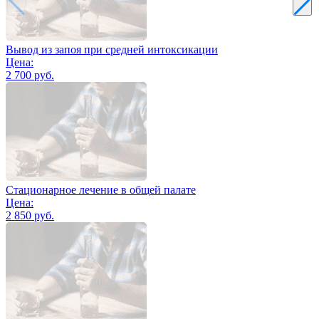
Вывод из запоя при средней интоксикации
Цена:
2 700 руб.
Стационарное лечение в общей палате
Цена:
2 850 руб.