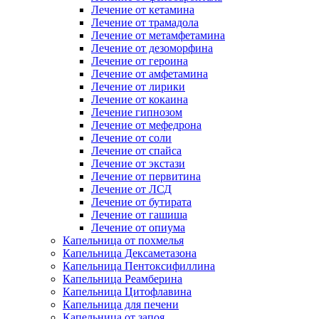
Лечение от кетамина
Лечение от трамадола
Лечение от метамфетамина
Лечение от дезоморфина
Лечение от героина
Лечение от амфетамина
Лечение от лирики
Лечение от кокаина
Лечение гипнозом
Лечение от мефедрона
Лечение от соли
Лечение от спайса
Лечение от экстази
Лечение от первитина
Лечение от ЛСД
Лечение от бутирата
Лечение от гашиша
Лечение от опиума
Капельница от похмелья
Капельница Дексаметазона
Капельница Пентоксифиллина
Капельница Реамберина
Капельница Цитофлавина
Капельница для печени
Капельница от запоя