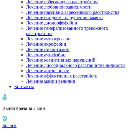
Лечение избегающего расстройства
Лечение любовной зависимости
Лечение пассивно-агрессивного расстройства
Лечение синдрома нарушения памяти
Лечение дисморфофобии
Лечение генерализованного тревожного
расстройства
Лечение аутоагрессии
Лечение акрофобии
Лечение циклотимии
Лечение аутофобии
Лечение когнитивных нарушений
Лечение диссоциального расстройства личности
Лечение анозогнозии
Лечение аффективных расстройств
Лечение мании величия
Контакты
Выезд врача за 2 мин
Брянск