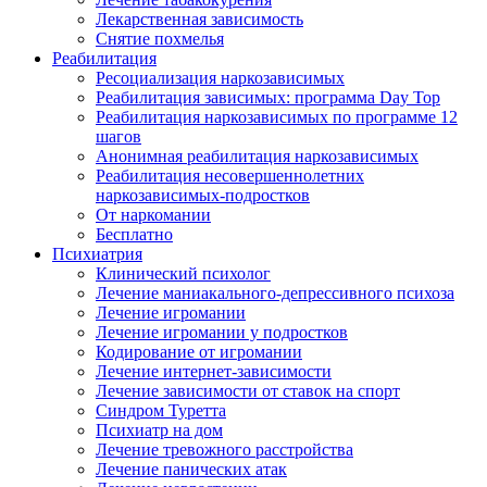
Лекарственная зависимость
Снятие похмелья
Реабилитация
Ресоциализация наркозависимых
Реабилитация зависимых: программа Day Top
Реабилитация наркозависимых по программе 12
шагов
Анонимная реабилитация наркозависимых
Реабилитация несовершеннолетних
наркозависимых-подростков
От наркомании
Бесплатно
Психиатрия
Клинический психолог
Лечение маниакального-депрессивного психоза
Лечение игромании
Лечение игромании у подростков
Кодирование от игромании
Лечение интернет-зависимости
Лечение зависимости от ставок на спорт
Синдром Туретта
Психиатр на дом
Лечение тревожного расстройства
Лечение панических атак