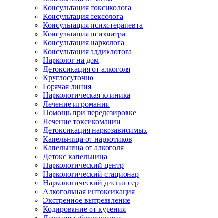
Консультация токсиколога
Консультация сексолога
Консультация психотерапевта
Консультация психиатра
Консультация нарколога
Консультация аддиклотога
Нарколог на дом
Детоксикация от алкоголя
Круглосуточно
Горячая линия
Наркологическая клиника
Лечение игромании
Помощь при передозировке
Лечение токсикомании
Детоксикация наркозависимых
Капельница от наркотиков
Капельница от алкоголя
Детокс капельница
Наркологический центр
Наркологический стационар
Наркологический диспансер
Алкогольная интоксикация
Экстренное вытрезвление
Кодирование от курения
Лечение табакокурения