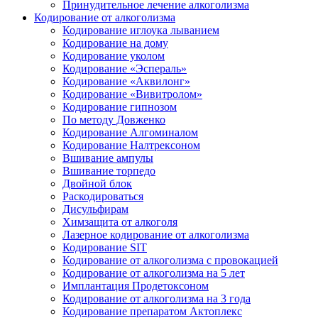
Принудительное лечение алкоголизма
Кодирование от алкоголизма
Кодирование иглоука лыванием
Кодирование на дому
Кодирование уколом
Кодирование «Эспераль»
Кодирование «Аквилонг»
Кодирование «Вивитролом»
Кодирование гипнозом
По методу Довженко
Кодирование Алгоминалом
Кодирование Налтрексоном
Вшивание ампулы
Вшивание торпедо
Двойной блок
Раскодироваться
Дисульфирам
Химзащита от алкоголя
Лазерное кодирование от алкоголизма
Кодирование SIT
Кодирование от алкоголизма с провокацией
Кодирование от алкоголизма на 5 лет
Имплантация Продетоксоном
Кодирование от алкоголизма на 3 года
Кодирование препаратом Актоплекс