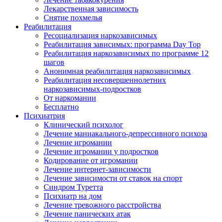
Лекарственная зависимость
Снятие похмелья
Реабилитация
Ресоциализация наркозависимых
Реабилитация зависимых: программа Day Top
Реабилитация наркозависимых по программе 12
шагов
Анонимная реабилитация наркозависимых
Реабилитация несовершеннолетних
наркозависимых-подростков
От наркомании
Бесплатно
Психиатрия
Клинический психолог
Лечение маниакального-депрессивного психоза
Лечение игромании
Лечение игромании у подростков
Кодирование от игромании
Лечение интернет-зависимости
Лечение зависимости от ставок на спорт
Синдром Туретта
Психиатр на дом
Лечение тревожного расстройства
Лечение панических атак