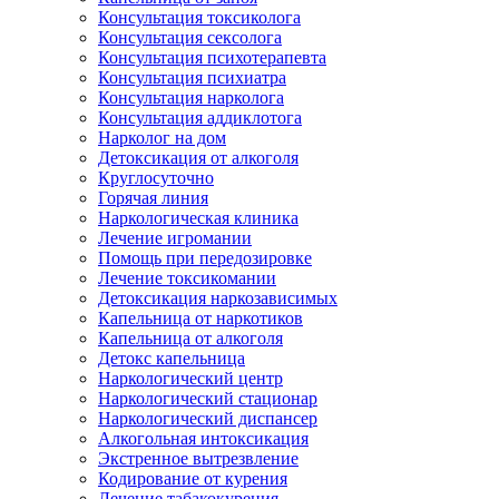
Консультация токсиколога
Консультация сексолога
Консультация психотерапевта
Консультация психиатра
Консультация нарколога
Консультация аддиклотога
Нарколог на дом
Детоксикация от алкоголя
Круглосуточно
Горячая линия
Наркологическая клиника
Лечение игромании
Помощь при передозировке
Лечение токсикомании
Детоксикация наркозависимых
Капельница от наркотиков
Капельница от алкоголя
Детокс капельница
Наркологический центр
Наркологический стационар
Наркологический диспансер
Алкогольная интоксикация
Экстренное вытрезвление
Кодирование от курения
Лечение табакокурения