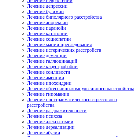
Лечение неврастении
Лечение депрессии
Лечение булимии
Лечение биполярного расстройства
Лечение анорексии
Лечение паранойи
Лечение кататонии
Лечение социопатии
Лечение мании преследования
Лечение истерических расстройств
Лечение деменции
Лечение галлюцинаций
Лечение клаустрофобии
Лечение сонливости
Лечение аменции
Лечение ипохондрии
Лечение обсессивно-компульсивного расстройства
Лечение гипомании
Лечение посттравматического стрессового
расстройства
Лечение раздражительности
Лечение психоза
Лечение алекситимии
Лечение дереализации
Лечение абулии