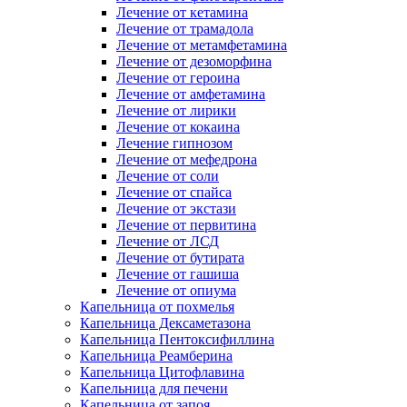
Лечение от кетамина
Лечение от трамадола
Лечение от метамфетамина
Лечение от дезоморфина
Лечение от героина
Лечение от амфетамина
Лечение от лирики
Лечение от кокаина
Лечение гипнозом
Лечение от мефедрона
Лечение от соли
Лечение от спайса
Лечение от экстази
Лечение от первитина
Лечение от ЛСД
Лечение от бутирата
Лечение от гашиша
Лечение от опиума
Капельница от похмелья
Капельница Дексаметазона
Капельница Пентоксифиллина
Капельница Реамберина
Капельница Цитофлавина
Капельница для печени
Капельница от запоя