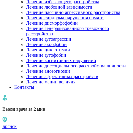
Лечение избегающего расстройства
Лечение любовной зависимости
Лечение пассивно-агрессивного расстройства
Лечение синдрома нарушения памяти
Лечение дисморфофобии
Лечение генерализованного тревожного
расстройства
Лечение аутоагрессии
Лечение акрофобии
Лечение циклотимии
Лечение аутофобии
Лечение когнитивных нарушений
Лечение диссоциального расстройства личности
Лечение анозогнозии
Лечение аффективных расстройств
Лечение мании величия
Контакты
Выезд врача за 2 мин
Брянск