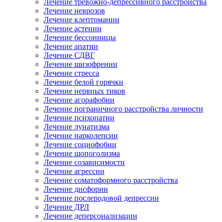
Лечение тревожно-депрессивного расстройства
Лечение неврозов
Лечение клептомании
Лечение астении
Лечение бессонницы
Лечение апатии
Лечение СДВГ
Лечение шизофрении
Лечение стресса
Лечение белой горячки
Лечение нервных тиков
Лечение агорафобии
Лечение пограничного расстройства личности
Лечение психопатии
Лечение лунатизма
Лечение нарколепсии
Лечение социофобии
Лечение шопоголизма
Лечение созависимости
Лечение агрессии
Лечение соматоформного расстройства
Лечение дисфории
Лечение послеродовой депрессии
Лечение ДРЛ
Лечение деперсонализации