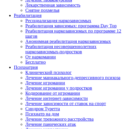
Лекарственная зависимость
Снятие похмелья
Реабилитация
Ресоциализация наркозависимых
Реабилитация зависимых: программа Day Top
Реабилитация наркозависимых по программе 12
шагов
Анонимная реабилитация наркозависимых
Реабилитация несовершеннолетних
наркозависимых-подростков
От наркомании
Бесплатно
Психиатрия
Клинический психолог
Лечение маниакального-депрессивного психоза
Лечение игромании
Лечение игромании у подростков
Кодирование от игромании
Лечение интернет-зависимости
Лечение зависимости от ставок на спорт
Синдром Туретта
Психиатр на дом
Лечение тревожного расстройства
Лечение панических атак