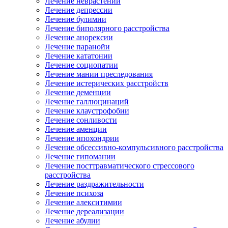
Лечение неврастении
Лечение депрессии
Лечение булимии
Лечение биполярного расстройства
Лечение анорексии
Лечение паранойи
Лечение кататонии
Лечение социопатии
Лечение мании преследования
Лечение истерических расстройств
Лечение деменции
Лечение галлюцинаций
Лечение клаустрофобии
Лечение сонливости
Лечение аменции
Лечение ипохондрии
Лечение обсессивно-компульсивного расстройства
Лечение гипомании
Лечение посттравматического стрессового
расстройства
Лечение раздражительности
Лечение психоза
Лечение алекситимии
Лечение дереализации
Лечение абулии