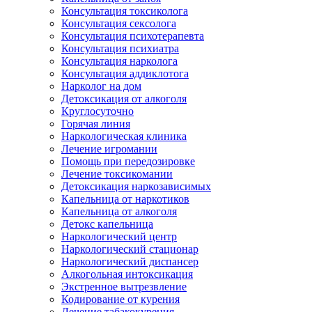
Консультация токсиколога
Консультация сексолога
Консультация психотерапевта
Консультация психиатра
Консультация нарколога
Консультация аддиклотога
Нарколог на дом
Детоксикация от алкоголя
Круглосуточно
Горячая линия
Наркологическая клиника
Лечение игромании
Помощь при передозировке
Лечение токсикомании
Детоксикация наркозависимых
Капельница от наркотиков
Капельница от алкоголя
Детокс капельница
Наркологический центр
Наркологический стационар
Наркологический диспансер
Алкогольная интоксикация
Экстренное вытрезвление
Кодирование от курения
Лечение табакокурения