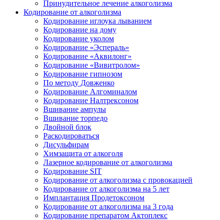
Принудительное лечение алкоголизма
Кодирование от алкоголизма
Кодирование иглоука лыванием
Кодирование на дому
Кодирование уколом
Кодирование «Эспераль»
Кодирование «Аквилонг»
Кодирование «Вивитролом»
Кодирование гипнозом
По методу Довженко
Кодирование Алгоминалом
Кодирование Налтрексоном
Вшивание ампулы
Вшивание торпедо
Двойной блок
Раскодироваться
Дисульфирам
Химзащита от алкоголя
Лазерное кодирование от алкоголизма
Кодирование SIT
Кодирование от алкоголизма с провокацией
Кодирование от алкоголизма на 5 лет
Имплантация Продетоксоном
Кодирование от алкоголизма на 3 года
Кодирование препаратом Актоплекс