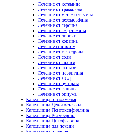
Лечение от кетамина
Лечение от трамадола
Лечение от метамфетамина
Лечение от дезоморфина
Лечение от героина
Лечение от амфетамина
Лечение от лирики
Лечение от кокаина
Лечение гипнозом
Лечение от мефедрона
Лечение от соли
Лечение от спайса
Лечение от экстази
Лечение от первитина
Лечение от ЛСД
Лечение от бутирата
Лечение от гашиша
Лечение от опиума
Капельница от похмелья
Капельница Дексаметазона
Капельница Пентоксифиллина
Капельница Реамберина
Капельница Цитофлавина
Капельница для печени
Капельница от запоя