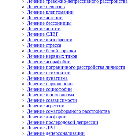
Лечение тревожно-депрессивного расстройства
Лечение неврозов
Лечение клептомании
Лечение астении
Лечение бессонницы
Лечение апатии
Лечение СДВГ
Лечение шизофрении
Лечение стресса
Лечение белой горячки
Лечение нервных тиков
Лечение агорафобии
Лечение пограничного расстройства личности
Лечение психопатии
Лечение лунатизма
Лечение нарколепсии
Лечение социофобии
Лечение шопоголизма
Лечение созависимости
Лечение агрессии
Лечение соматоформного расстройства
Лечение дисфории
Лечение послеродовой депрессии
Лечение ДРЛ
Лечение деперсонализации