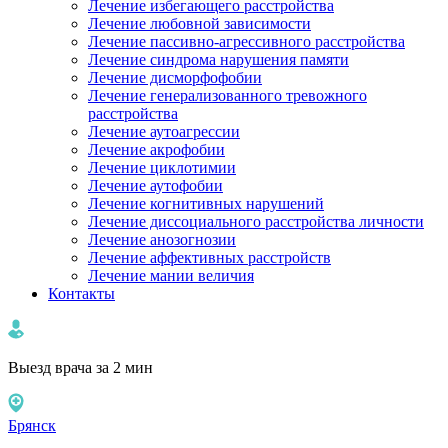
Лечение избегающего расстройства
Лечение любовной зависимости
Лечение пассивно-агрессивного расстройства
Лечение синдрома нарушения памяти
Лечение дисморфофобии
Лечение генерализованного тревожного
расстройства
Лечение аутоагрессии
Лечение акрофобии
Лечение циклотимии
Лечение аутофобии
Лечение когнитивных нарушений
Лечение диссоциального расстройства личности
Лечение анозогнозии
Лечение аффективных расстройств
Лечение мании величия
Контакты
Выезд врача за 2 мин
Брянск