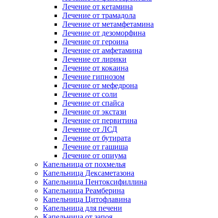
Лечение от кетамина
Лечение от трамадола
Лечение от метамфетамина
Лечение от дезоморфина
Лечение от героина
Лечение от амфетамина
Лечение от лирики
Лечение от кокаина
Лечение гипнозом
Лечение от мефедрона
Лечение от соли
Лечение от спайса
Лечение от экстази
Лечение от первитина
Лечение от ЛСД
Лечение от бутирата
Лечение от гашиша
Лечение от опиума
Капельница от похмелья
Капельница Дексаметазона
Капельница Пентоксифиллина
Капельница Реамберина
Капельница Цитофлавина
Капельница для печени
Капельница от запоя