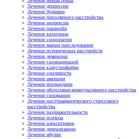
Лечение неврастении
Лечение депрессии
Лечение булимии
Лечение биполярного расстройства
Лечение анорексии
Лечение паранойи
Лечение кататонии
Лечение социопатии
Лечение мании преследования
Лечение истерических расстройств
Лечение деменции
Лечение галлюцинаций
Лечение клаустрофобии
Лечение сонливости
Лечение аменции
Лечение ипохондрии
Лечение обсессивно-компульсивного расстройства
Лечение гипомании
Лечение посттравматического стрессового
расстройства
Лечение раздражительности
Лечение психоза
Лечение алекситимии
Лечение дереализации
Лечение абулии