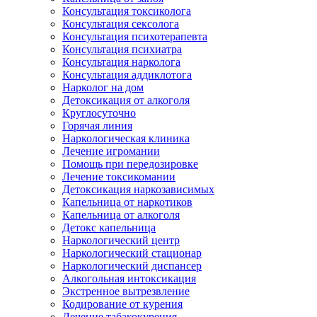
Консультация токсиколога
Консультация сексолога
Консультация психотерапевта
Консультация психиатра
Консультация нарколога
Консультация аддиклотога
Нарколог на дом
Детоксикация от алкоголя
Круглосуточно
Горячая линия
Наркологическая клиника
Лечение игромании
Помощь при передозировке
Лечение токсикомании
Детоксикация наркозависимых
Капельница от наркотиков
Капельница от алкоголя
Детокс капельница
Наркологический центр
Наркологический стационар
Наркологический диспансер
Алкогольная интоксикация
Экстренное вытрезвление
Кодирование от курения
Лечение табакокурения