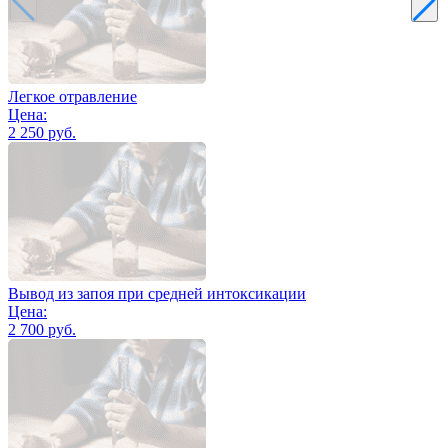
Легкое отравление
Цена:
2 250 руб.
Вывод из запоя при средней интоксикации
Цена:
2 700 руб.