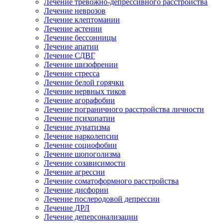
Лечение тревожно-депрессивного расстройства
Лечение неврозов
Лечение клептомании
Лечение астении
Лечение бессонницы
Лечение апатии
Лечение СДВГ
Лечение шизофрении
Лечение стресса
Лечение белой горячки
Лечение нервных тиков
Лечение агорафобии
Лечение пограничного расстройства личности
Лечение психопатии
Лечение лунатизма
Лечение нарколепсии
Лечение социофобии
Лечение шопоголизма
Лечение созависимости
Лечение агрессии
Лечение соматоформного расстройства
Лечение дисфории
Лечение послеродовой депрессии
Лечение ДРЛ
Лечение деперсонализации