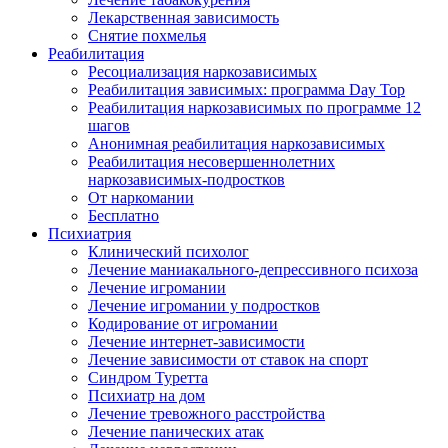
Лекарственная зависимость
Снятие похмелья
Реабилитация
Ресоциализация наркозависимых
Реабилитация зависимых: программа Day Top
Реабилитация наркозависимых по программе 12
шагов
Анонимная реабилитация наркозависимых
Реабилитация несовершеннолетних
наркозависимых-подростков
От наркомании
Бесплатно
Психиатрия
Клинический психолог
Лечение маниакального-депрессивного психоза
Лечение игромании
Лечение игромании у подростков
Кодирование от игромании
Лечение интернет-зависимости
Лечение зависимости от ставок на спорт
Синдром Туретта
Психиатр на дом
Лечение тревожного расстройства
Лечение панических атак