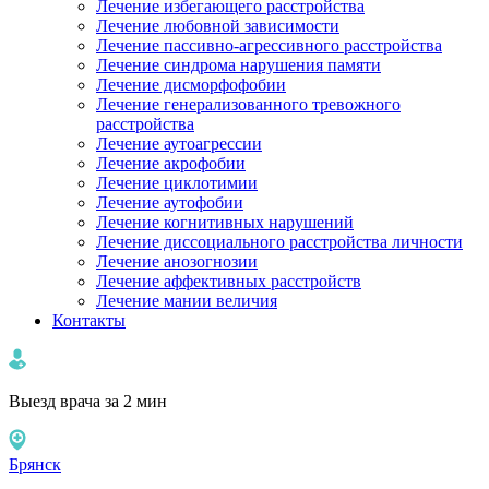
Лечение избегающего расстройства
Лечение любовной зависимости
Лечение пассивно-агрессивного расстройства
Лечение синдрома нарушения памяти
Лечение дисморфофобии
Лечение генерализованного тревожного
расстройства
Лечение аутоагрессии
Лечение акрофобии
Лечение циклотимии
Лечение аутофобии
Лечение когнитивных нарушений
Лечение диссоциального расстройства личности
Лечение анозогнозии
Лечение аффективных расстройств
Лечение мании величия
Контакты
Выезд врача за 2 мин
Брянск