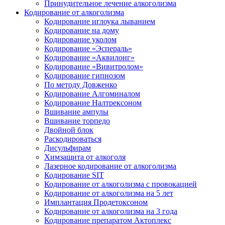
Принудительное лечение алкоголизма
Кодирование от алкоголизма
Кодирование иглоука лыванием
Кодирование на дому
Кодирование уколом
Кодирование «Эспераль»
Кодирование «Аквилонг»
Кодирование «Вивитролом»
Кодирование гипнозом
По методу Довженко
Кодирование Алгоминалом
Кодирование Налтрексоном
Вшивание ампулы
Вшивание торпедо
Двойной блок
Раскодироваться
Дисульфирам
Химзащита от алкоголя
Лазерное кодирование от алкоголизма
Кодирование SIT
Кодирование от алкоголизма с провокацией
Кодирование от алкоголизма на 5 лет
Имплантация Продетоксоном
Кодирование от алкоголизма на 3 года
Кодирование препаратом Актоплекс